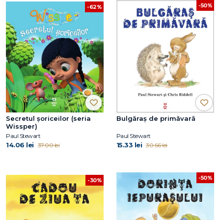
-50%
-62%
Secretul șoriceilor (seria
Bulgăraș de primăvară
Wissper)
Paul Stewart
Paul Stewart
14.06 lei
15.33 lei
37.00 lei
30.66 lei
-50%
-30%