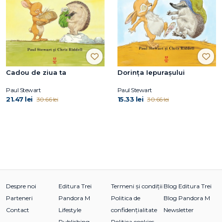
Cadou de ziua ta
Dorința Iepurașului
Paul Stewart
Paul Stewart
21.47 lei
15.33 lei
30.66 lei
30.66 lei
Despre noi
Editura Trei
Termeni și condiții
Blog Editura Trei
Parteneri
Pandora M
Politica de
Blog Pandora M
Contact
Lifestyle
confidențialitate
Newsletter
Publishing
Politica cookies