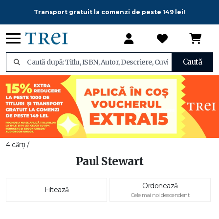
Transport gratuit la comenzi de peste 149 lei!
Caută
4 cărți /
Paul Stewart
Ordonează
Filtează
Cele mai noi descendent