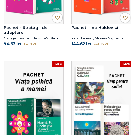
Pachet - Strategii de
Pachet Irina Holdevici
adaptare
George E. Vaillant, Jerome S. Blackman
Irina Holdevici, Mihaela Negrescu
94.63 lei
144.62 lei
157.71 lei
241.03 lei
-48%
-40%