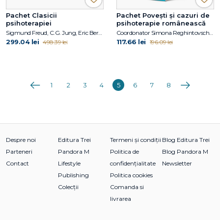
Pachet Clasicii
Pachet Povești și cazuri de
psihoterapiei
psihoterapie românească
Sigmund Freud, C.G. Jung, Eric Berne, Alfred Adler, Carl R. Rogers, Erich Fromm
Coordonator Simona Reghintovschi, Vasile Dem. Zamfirescu, Doina Cosman
299.04 lei
117.66 lei
498.39 lei
196.09 lei
Anterioara
Următoarea
1
2
3
4
5
6
7
8
Despre noi
Editura Trei
Termeni și condiții
Blog Editura Trei
Parteneri
Pandora M
Politica de
Blog Pandora M
Contact
Lifestyle
confidențialitate
Newsletter
Publishing
Politica cookies
Colecții
Comanda si
livrarea