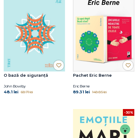
O bază de siguranță
Pachet Eric Berne
John Bowlby
Eric Berne
48.1 lei
89.31 lei
68.71 lei
148.85 lei
-30%