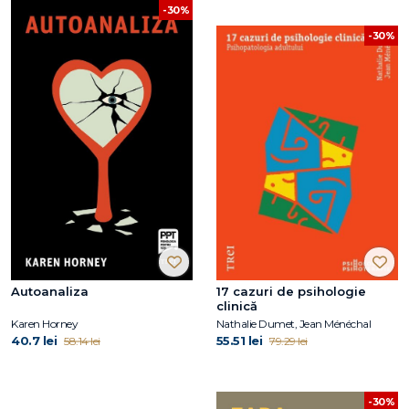
-30%
-30%
Autoanaliza
17 cazuri de psihologie
clinică
Karen Horney
Nathalie Dumet, Jean Ménéchal
40.7 lei
55.51 lei
58.14 lei
79.29 lei
-30%