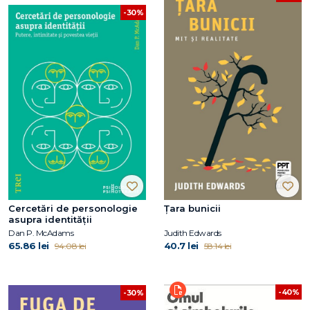
-30%
Cercetări de personologie
Țara bunicii
asupra identității
Dan P. McAdams
Judith Edwards
65.86 lei
40.7 lei
94.08 lei
58.14 lei
-40%
-30%