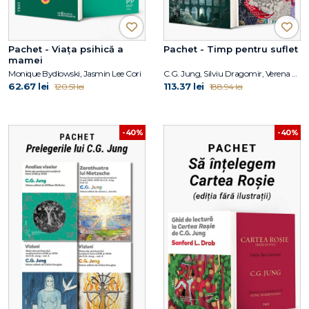
Pachet - Viața psihică a
Pachet - Timp pentru suflet
mamei
Monique Bydlowski, Jasmin Lee Cori
C.G. Jung, Silviu Dragomir, Verena Kast
62.67 lei
113.37 lei
120.51 lei
188.94 lei
-40%
-40%