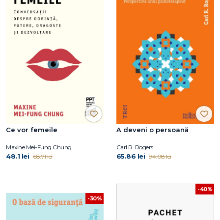
Ce vor femeile
A deveni o persoană
Maxine Mei-Fung Chung
Carl R. Rogers
48.1 lei
65.86 lei
68.71 lei
94.08 lei
-40%
-30%