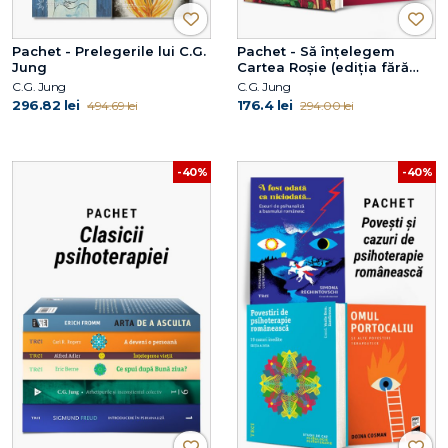
Pachet - Prelegerile lui C.G.
Pachet - Să înțelegem
Jung
Cartea Roșie (ediția fără
ilustrații)
C.G. Jung
C.G. Jung
296.82 lei
176.4 lei
494.69 lei
294.00 lei
-40%
-40%