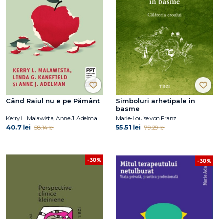
Când Raiul nu e pe Pământ
Simboluri arhetipale în
basme
Kerry L. Malawista, Anne J. Adelman, Linda G. Kanefield
Marie-Louise von Franz
40.7 lei
55.51 lei
58.14 lei
79.29 lei
-30%
-30%