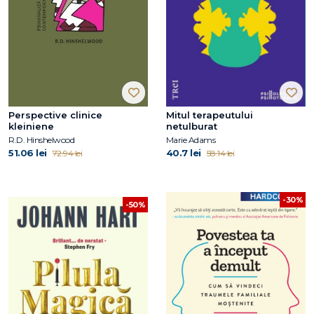
Perspective clinice
Mitul terapeutului
kleiniene
netulburat
R.D. Hinshelwood
Marie Adams
51.06 lei
40.7 lei
72.94 lei
58.14 lei
-30%
-50%