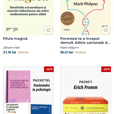
Pilula magică
Povestea ta a început
demult. Ediție cartonată de
colecție
Johann Hari
Mark Wolynn
31.19 lei
55.51 lei
62.37 lei
79.29 lei
-40%
-40%