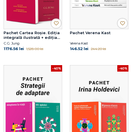
Pachet Cartea Roșie. Ediția
Pachet Verena Kast
integrală ilustrată + ediția
fără ilustrații
C.G. Jung
Verena Kast
1176.56 lei
146.52 lei
1,528.00 lei
244.20 lei
-40%
-40%