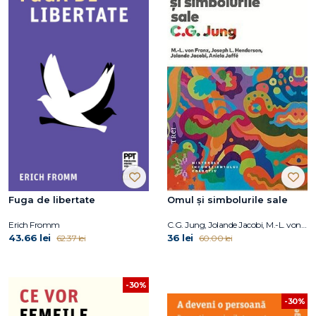
Fuga de libertate
Omul și simbolurile sale
Erich Fromm
C.G. Jung, Jolande Jacobi, M.-L. von Franz, Joseph L. Henderson, Aniela Jaffé
43.66 lei
36 lei
62.37 lei
60.00 lei
-30%
-30%