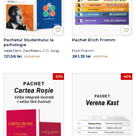
Pachetul Studentului la
Pachet Erich Fromm
psihologie
Vasile Dem. Zamfirescu, C.G. Jung, Duane P. Schultz, Sydney Ellen Schultz
Erich Fromm
121.56 lei
261.35 lei
202.60 lei
435.57 lei
-23%
-40%