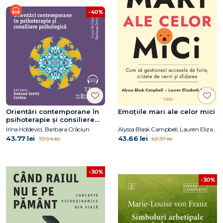
-40%
Orientări contemporane în
Emoțiile mari ale celor mici
psihoterapie și consiliere
psihologică
Irina Holdevici, Barbara Crăciun
Alyssa Blask Campbell, Lauren Elizabeth Stauble
43.77 lei
43.66 lei
72.94 lei
62.37 lei
-30%
-30%