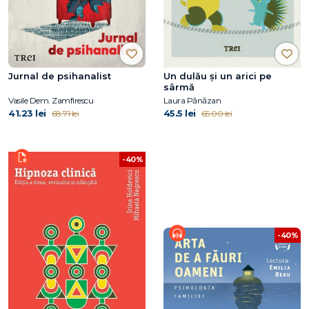
Jurnal de psihanalist
Un dulău și un arici pe
sârmă
Vasile Dem. Zamfirescu
Laura Pănăzan
41.23 lei
45.5 lei
68.71 lei
65.00 lei
-40%
-40%