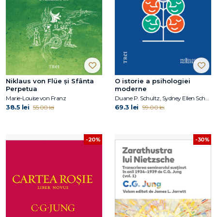
Niklaus von Flüe și Sfânta
O istorie a psihologiei
Perpetua
moderne
Marie-Louise von Franz
Duane P. Schultz, Sydney Ellen Schultz
38.5 lei
69.3 lei
55.00 lei
99.00 lei
-20%
-30%