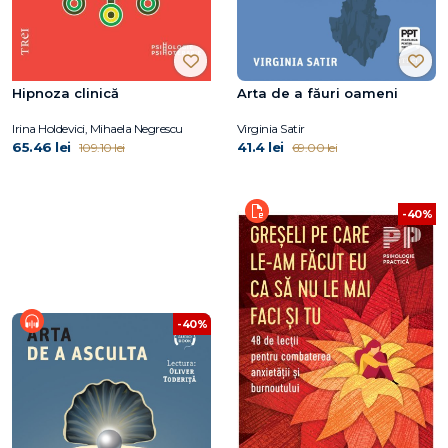
Hipnoza clinică
Arta de a făuri oameni
Irina Holdevici, Mihaela Negrescu
Virginia Satir
65.46 lei
41.4 lei
109.10 lei
69.00 lei
-40%
-40%