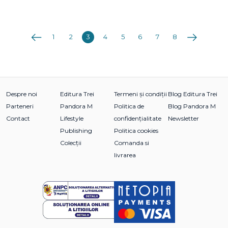
Anterioara
Următoarea
1
2
3
4
5
6
7
8
Despre noi
Editura Trei
Termeni și condiții
Blog Editura Trei
Parteneri
Pandora M
Politica de
Blog Pandora M
Contact
Lifestyle
confidențialitate
Newsletter
Publishing
Politica cookies
Colecții
Comanda si
livrarea