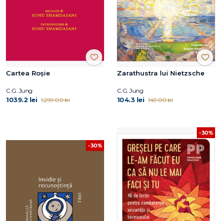
Cartea Roșie
Zarathustra lui Nietzsche
C.G. Jung
C.G. Jung
1039.2 lei
104.3 lei
1,299.00 lei
149.00 lei
-30%
-30%