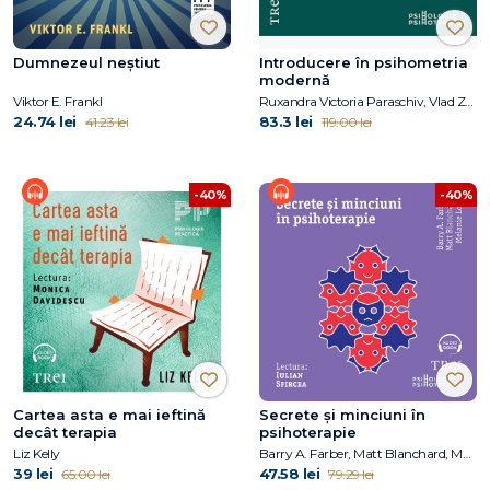
Dumnezeul neștiut
Introducere în psihometria
modernă
Viktor E. Frankl
Ruxandra Victoria Paraschiv, Vlad Zamfirescu
24.74 lei
83.3 lei
41.23 lei
119.00 lei
-40%
-40%
Cartea asta e mai ieftină
Secrete și minciuni în
decât terapia
psihoterapie
Liz Kelly
Barry A. Farber, Matt Blanchard, Melanie Love
39 lei
47.58 lei
65.00 lei
79.29 lei