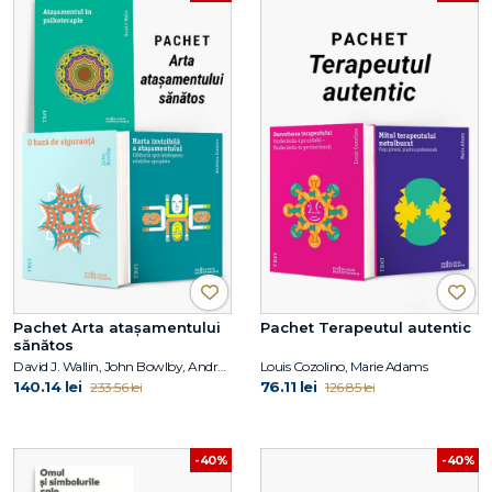
Pachet Arta atașamentului
Pachet Terapeutul autentic
sănătos
David J. Wallin, John Bowlby, Andreea Ionescu
Louis Cozolino, Marie Adams
140.14 lei
76.11 lei
233.56 lei
126.85 lei
-40%
-40%