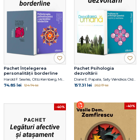
Pachet Înțelegerea
Pachet Psihologia
personalității borderline
dezvoltării
Harold F. Searles, Otto Kernberg, Michael A. Selzer, Arthur C. Carr, Ann H. Appelbaum, Harold W. Koenigsberg
Diane E. Papalia, Sally Wendkos Olds, Ruth Duskin Feldman, Jean Piaget
74.85 lei
157.31 lei
124.74 lei
262.17 lei
-40%
-40%