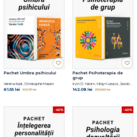
Pachet Umbra psihicului
Pachet Psihoterapia de
grup
Verena Kast, Christophe Massin
Irvin D. Yalom, Molyn Leszcz, Jacob Levy Moreno
61.55 lei
142.08 lei
102.57 lei
236.80 lei
-40%
-40%