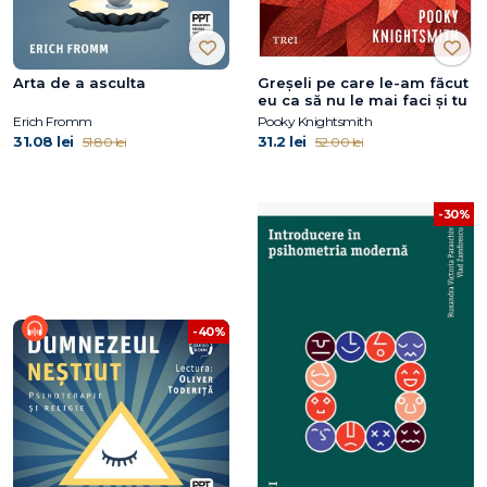
Arta de a asculta
Greșeli pe care le-am făcut
eu ca să nu le mai faci și tu
Erich Fromm
Pooky Knightsmith
31.08 lei
31.2 lei
51.80 lei
52.00 lei
-30%
-40%