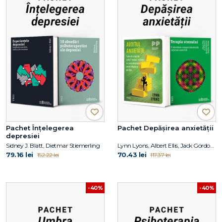
Pachet Înțelegerea
Pachet Depășirea anxietății
depresiei
Sidney J. Blatt, Dietmar Stiemerling
Lynn Lyons, Albert Ellis, Jack Gordon, Michael Neenan, Stephen Palmer
79.16 lei
70.43 lei
152.22 lei
117.37 lei
-40%
-40%