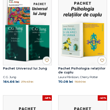
Pachet Universul lui Jung
Pachet Psihologia relațiilor
de cuplu
C.G. Jung
Laura Pănăzan, Cherry Potter
164.66 lei
70.08 lei
274.43 lei
116.80 lei
-48%
-40%