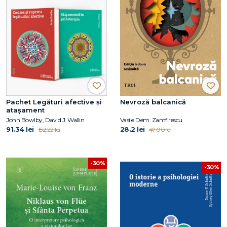
Pachet Legături afective și
Nevroză balcanică
atașament
John Bowlby, David J. Wallin
Vasile Dem. Zamfirescu
91.34 lei
28.2 lei
152.22 lei
47.00 lei
-30%
-30%