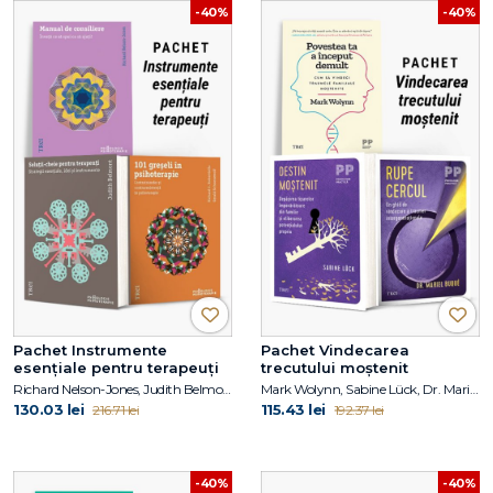
-40%
-40%
Pachet Instrumente
Pachet Vindecarea
esențiale pentru terapeuți
trecutului moștenit
Richard Nelson-Jones, Judith Belmont, Richard C. Robertiello
Mark Wolynn, Sabine Lück, Dr. Mariel Buqué
130.03 lei
115.43 lei
216.71 lei
192.37 lei
-40%
-40%