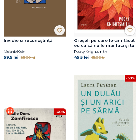
Invidie și recunoștință
Greșeli pe care le-am făcut
eu ca să nu le mai faci și tu
Melanie Klein
Pooky Knightsmith
59.5 lei
45.5 lei
85.00 lei
65.00 lei
-30%
-40%