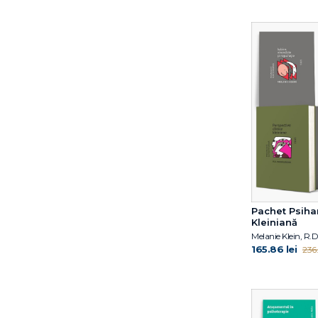
Claudia Guderian
Claudia Guderian
Coord. Gabriela Hum
Coordonator Simona
Reghintovschi
Corneliu Irimia
Cyril Tarquinio
Cyril Tarquinio
Cătălina Tudose
D.W. Winnicott
Dan P. McAdams
David B. Rosengren
David J. Wallin
Pachet Psiha
Kleiniană
David Kessler
David P. Celani
165.86 lei
236.
Diane E. Papalia
Dietmar Stiemerling
Doina Cosman
Dr. Elisabeth Kübler-