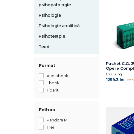
psihopatologie
Psihologie
Psihologie analitică
Psihoterapie
Teorii
Pachet C.G. 
Format
Opere Compl
VOL.1-18
C.G. Jung
Audiobook
1259.3 lei
1,799
Ebook
Tiparit
Editura
Pandora M
Trei