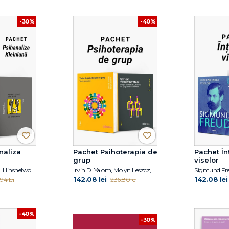
-30%
-40%
naliza
Pachet Psihoterapia de
Pachet În
grup
viselor
Melanie Klein, R.D. Hinshelwood
Irvin D. Yalom, Molyn Leszcz, Jacob Levy Moreno
Sigmund Fre
142.08 lei
142.08 lei
94 lei
236.80 lei
-40%
-30%