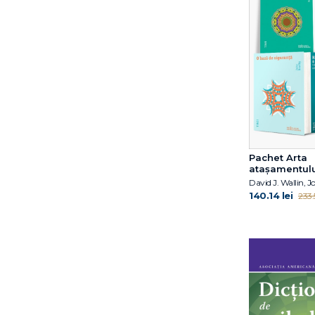
Ross
Dr. Gwen Adshead
Dr. Kate Balestrieri
Dr. Mariel Buqué
Duane P. Schultz
Eddie Harmon‑Jones
Eileen Horne
Elena Diana Nedelcu
Elyn R. Saks
Pachet Arta
Emil Rodolfa
atașamentulu
Emil Verza
Eric Berne
140.14 lei
233.5
Erich Fromm
Erich Fromm
Erik D. Goodwyn
Erik H. Erikson
Eugene T. Gendlin
Florentina Tonița
Florin Emil Verza