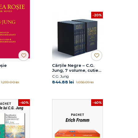
-20%
șie
Cărțile Negre – C.G.
Jung, 7 volume, cutie
personalizată
C.G. Jung
844.88 lei
1,299.00 lei
1,056.09 lei
-40%
-40%