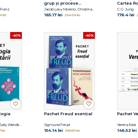
grup și procese
Cartea Ro
relaționale
fără ilustr
 Franz
Jacob Levy Moreno, Christina Moutsou, Irvin D. Yalom, Molyn Leszcz
C.G. Jung
165.17 lei
176.4 lei
1 lei
294.94 lei
-40%
-40%
logia
Pachet Freud esențial
Pachet V
Diane E. Papalia, Sally Wendkos Olds, Ruth Duskin Feldman, Jean Piaget
Sigmund Freud
Verena Kast
154.14 lei
146.52 lei
 lei
256.89 lei