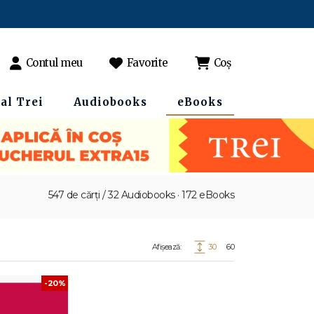
Contul meu
Favorite
Coș
al Trei
Audiobooks
eBooks
547 de cărți / 32 Audiobooks · 172 eBooks
Afișează:
30
60
-20%