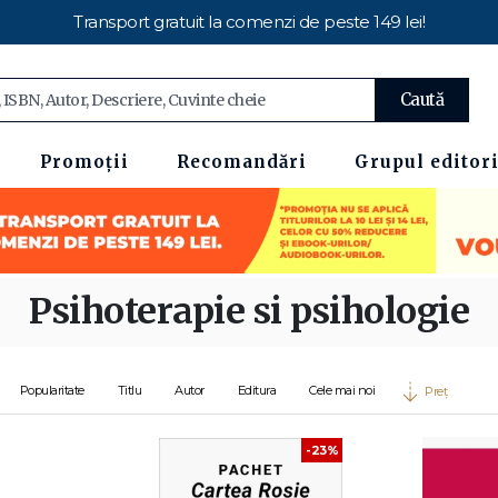
Transport gratuit la comenzi de peste 149 lei!
Caută
Promoții
Recomandări
Grupul editori
Psihoterapie si psihologie
Popularitate
Titlu
Autor
Editura
Cele mai noi
Preț
-23%