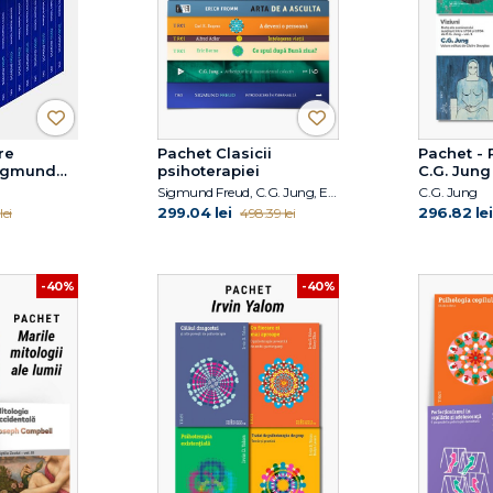
re
Pachet Clasicii
Pachet - P
Sigmund
psihoterapiei
C.G. Jung
lume
Sigmund Freud, C.G. Jung, Eric Berne, Alfred Adler, Carl R. Rogers, Erich Fromm
C.G. Jung
299.04 lei
296.82 lei
ei
498.39 lei
-40%
-40%