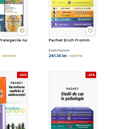
relegerile lui
Pachet Erich Fromm
Erich Fromm
261.35 lei
494.69 lei
435.57 lei
-40%
-43%