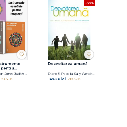
-30%
nstrumente
Dezvoltarea umană
 pentru
Richard Nelson-Jones, Judith Belmont, Richard C. Robertiello
Diane E. Papalia, Sally Wendkos Olds, Ruth Duskin Feldman
147.26 lei
216.71 lei
210.37 lei