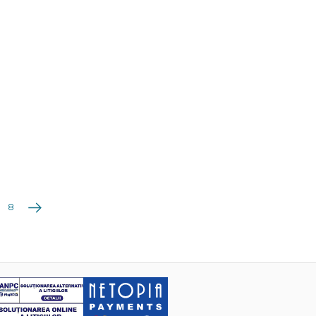
Următoarea
8