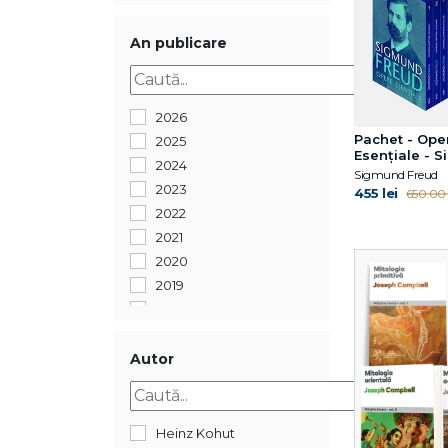
An publicare
2026
Pachet - Ope
2025
Esenţiale - 
2024
Freud, 11 vo
Sigmund Freud
2023
455 lei
650.00 l
2022
2021
2020
2019
2018
2017
2016
Autor
2015
2014
2013
Heinz Kohut