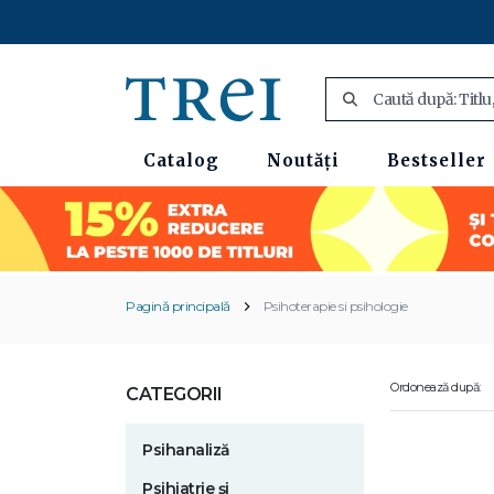
Catalog
Noutăți
Bestseller
Pagină principală
Psihoterapie si psihologie
Ordonează după:
CATEGORII
Psihanaliză
Psihiatrie și