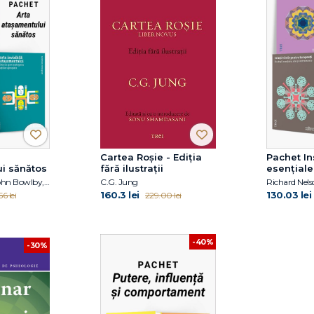
Cartea Roșie - Ediția
Pachet I
i sănătos
fără ilustrații
esențiale
terapeuți
David J. Wallin, John Bowlby, Andreea Ionescu
C.G. Jung
160.3 lei
130.03 lei
6 lei
229.00 lei
-40%
-30%