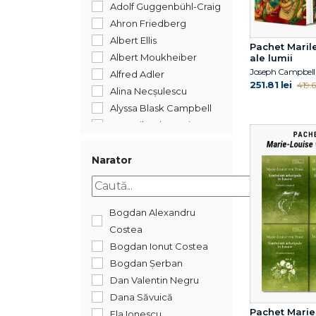
2012
Adolf Guggenbühl-Craig
2011
Ahron Friedberg
2010
Albert Ellis
Pachet Marile
2009
Albert Moukheiber
ale lumii
2008
Joseph Campbell
Alfred Adler
251.81 lei
419.6
2007
Alina Necșulescu
2006
Alyssa Blask Campbell
2005
Ana-Mihaela Popișteanu
2004
Anca Nedelcu
1900
Andreea Ionescu
Narator
Andrew Samuels
Aniela Jaffé
Ann H. Appelbaum
Bogdan Alexandru
Ann H. Appelbaum
Costea
Anthony W. Bateman
Bogdan Ionut Costea
Antonio Pérez‑Sánchez
Bogdan Șerban
Arnoud Arntz
Dan Valentin Negru
Arnoud Arntz
Dana Săvuică
Arthur C. Carr
Pachet Marie
Ela Ionescu