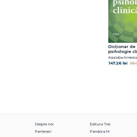
Florin Tudose
Franz Alexander
Franz Marie-Louise von
Franz Ruppert
Fredric N. Busch
Geoff Rolls
Dicționar de
George E. Vaillant
psihologie cl
Gerhard Zarbock
147.26 lei
210.3
Ginny Elkin
Gitta Jacob
Glen O. Gabbard
Gordon L. Flet
Gurmeet Kanwal
Hans Morschitzky
Harald Banzhaf
Harold F. Searles
Harold W. Koenigsberg
Despre noi
Editura Trei
Harold W. Koenigsberg
Parteneri
Pandora M