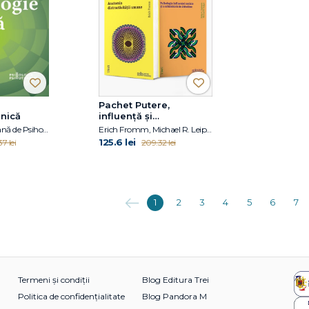
Pachet Putere,
inică
influență și
comportament
Asociația Americană de Psihologie, Gary R. Vandenbos
Erich Fromm, Michael R. Leippe, Philip Zimbardo
125.6 lei
7 lei
209.32 lei
Anterioara
1
2
3
4
5
6
7
Termeni și condiții
Blog Editura Trei
Politica de confidențialitate
Blog Pandora M