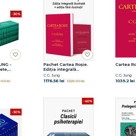
-30%
JUNG -
Pachet Cartea Roșie.
Cartea Ro
ete,
Ediția integrală
ilustrată + ediția fără
C.G. Jung
C.G. Jung
ilustrații
1176.56 lei
1039.2 lei
.00 lei
1,528.00 lei
-40%
-30%