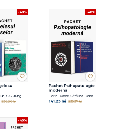
-40%
-40%
țelesul
Pachet Psihopatologie
modernă
ud, C.G. Jung
Florin Tudose, Cătălina Tudose, Letiţia Dobranici, Volum colectiv
141.23 lei
236.80 lei
235.37 lei
-40%