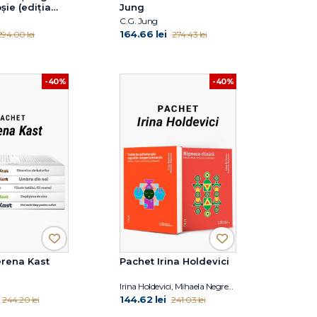
șie (ediția
Jung
ații)
C.G. Jung
164.66 lei
294.00 lei
274.43 lei
-40%
-40%
erena Kast
Pachet Irina Holdevici
Irina Holdevici, Mihaela Negrescu
144.62 lei
244.20 lei
241.03 lei