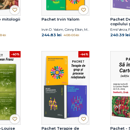
 mitologii
Pachet Irvin Yalom
Pachet D
copilului 
adolesce
Irvin D. Yalom, Ginny Elkin, Molyn Leszcz
244.83 lei
240.39 lei
8 lei
408.05 lei
-40%
-44%
-Louise
Pachet Terapie de
Pachet - 