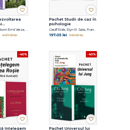
ezvoltarea
Pachet Studii de caz în
și
psihologie
nței
Emil Verza, Florin Emil Verza, Gordon L. Flet, Diane E. Papalia
Geoff Rolls, Elyn R. Saks, Franz Ruppert, Harald Banzhaf, Steven K. Huprich, Christina Moutsou
197.05 lei
400.65 lei
345.69 lei
-40%
-40%
Să înțelegem
Pachet Universul lui