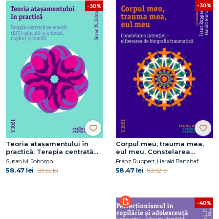
-30%
-30%
Teoria atașamentului în
Corpul meu, trauma mea,
practică. Terapia centrată
eul meu. Constelarea
pe emoții (EFT) aplicată la
intenției - eliberarea de
Susan M. Johnson
Franz Ruppert, Harald Banzhaf
indivizi, cupluri și familii
biografia traumatică
58.47 lei
58.47 lei
83.52 lei
83.52 lei
-40%