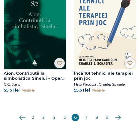
Aion. Contribuţii la
Încă 101 tehnici ale terapiei
simbolistica Sinelui - Opere
prin joc
Complete, vol. 9
C.G. Jung
Heidi Kaduson, Charles Schaefer
55.51 lei
55.51 lei
79.29 lei
79.29 lei
Anterioara
Următoarea
2
3
4
5
6
7
8
9