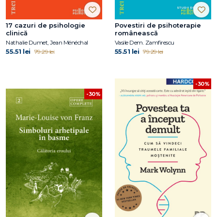
17 cazuri de psihologie
Povestiri de psihoterapie
clinică
românească
Nathalie Dumet, Jean Ménéchal
Vasile Dem. Zamfirescu
55.51 lei
55.51 lei
79.29 lei
79.29 lei
-30%
-30%