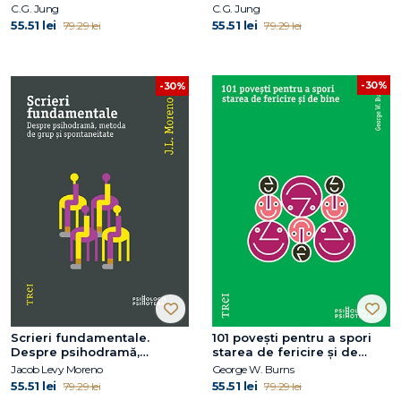
C.G. Jung
C.G. Jung
55.51 lei
55.51 lei
79.29 lei
79.29 lei
-30%
-30%
Scrieri fundamentale.
101 povești pentru a spori
Despre psihodramă,
starea de fericire și de
metoda de grup și
bine. Metaforele în
Jacob Levy Moreno
George W. Burns
spontaneitate
psihoterapia pozitivă
55.51 lei
55.51 lei
79.29 lei
79.29 lei