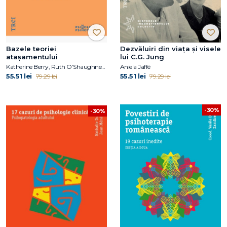
Bazele teoriei
Dezvăluiri din viața și visele
atașamentului
lui C.G. Jung
Katherine Berry, Ruth O’Shaughnessy, Rudi Dallos, Karen Bateson
Aniela Jaffé
55.51 lei
55.51 lei
79.29 lei
79.29 lei
-30%
-30%