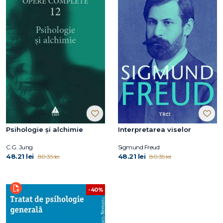
Psihologie și alchimie
Interpretarea viselor
C.G. Jung
Sigmund Freud
48.21 lei
48.21 lei
80.35 lei
80.35 lei
-40%