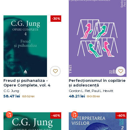
-30%
Freud şi psihanaliza -
Perfecționismul în copilărie
Opere Complete, vol. 4
și adolescență
C.G. Jung
Gordon L. Flet, Paul L. Hewitt
58.47 lei
48.21 lei
83.52 lei
80.35 lei
-40%
-40%