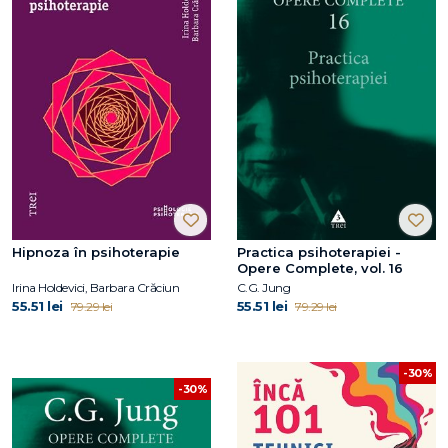
Hipnoza în psihoterapie
Practica psihoterapiei -
Opere Complete, vol. 16
Irina Holdevici, Barbara Crăciun
C.G. Jung
55.51 lei
55.51 lei
79.29 lei
79.29 lei
-30%
-30%