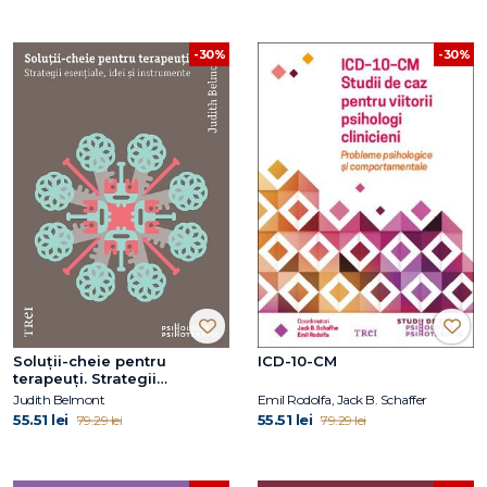
-30%
-30%
Soluții-cheie pentru
ICD-10-CM
terapeuți. Strategii
esențiale, idei și
Judith Belmont
Emil Rodolfa, Jack B. Schaffer
instrumente
55.51 lei
55.51 lei
79.29 lei
79.29 lei