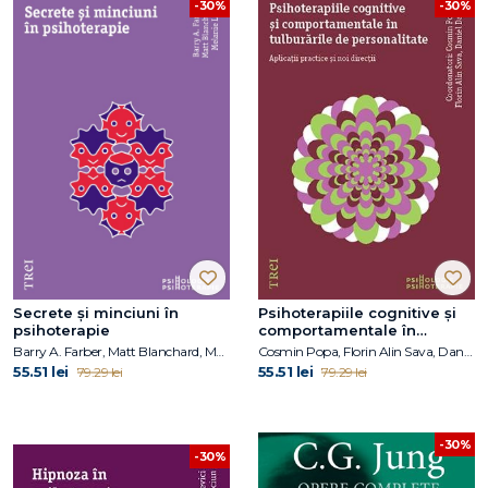
-30%
-30%
Secrete și minciuni în
Psihoterapiile cognitive și
psihoterapie
comportamentale în
tulburările de personalitate.
Barry A. Farber, Matt Blanchard, Melanie Love
Cosmin Popa, Florin Alin Sava, Daniel David
Aplicații practice și noi
55.51 lei
55.51 lei
79.29 lei
79.29 lei
direcții
-30%
-30%