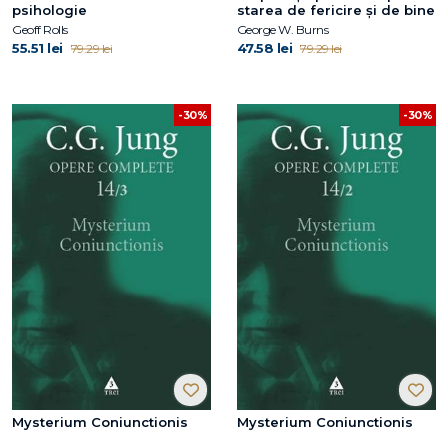
psihologie
starea de fericire și de bine
Geoff Rolls
George W. Burns
55.51 lei
47.58 lei
79.29 lei
79.29 lei
-30%
-30%
Mysterium Coniunctionis
Mysterium Coniunctionis