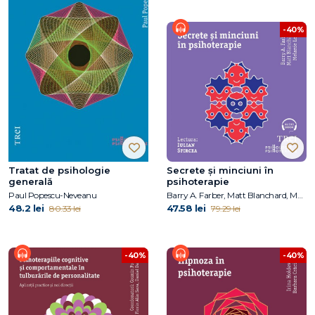
-40%
Tratat de psihologie
Secrete și minciuni în
generală
psihoterapie
Paul Popescu-Neveanu
Barry A. Farber, Matt Blanchard, Melanie Love
48.2 lei
47.58 lei
80.33 lei
79.29 lei
-40%
-40%