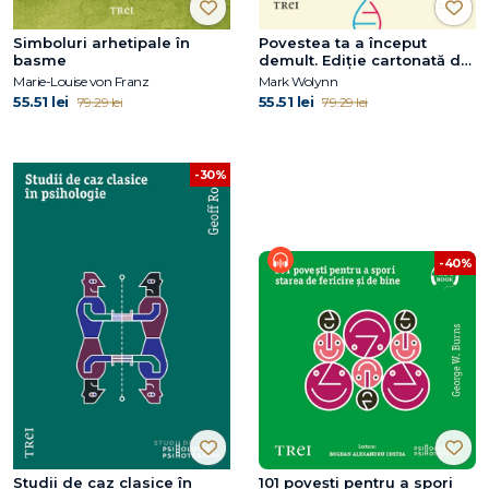
Simboluri arhetipale în
Povestea ta a început
basme
demult. Ediție cartonată de
colecție
Marie-Louise von Franz
Mark Wolynn
55.51 lei
55.51 lei
79.29 lei
79.29 lei
-30%
-40%
Studii de caz clasice în
101 povești pentru a spori