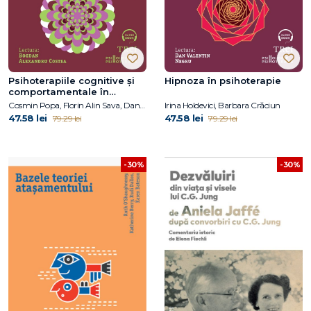
Psihoterapiile cognitive și
Hipnoza în psihoterapie
comportamentale în
tulburările de personalitate.
Cosmin Popa, Florin Alin Sava, Daniel David
Irina Holdevici, Barbara Crăciun
Aplicații practice și noi
47.58 lei
47.58 lei
79.29 lei
79.29 lei
direcții
-30%
-30%