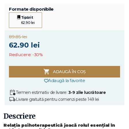
Formate disponibile
Tipărit
62.90 lei
89.85 lei
62.90 lei
Reducere: -30%
ADAUGĂ ÎN COȘ
Adaugă la favorite
Termen estimativ de livrare:
3-9 zile lucrătoare
Livrare gratuită pentru comenzi peste 149 lei
Descriere
Relaţia psihoterapeutică joacă rolul esenţial în