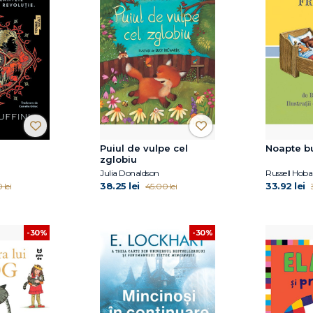
Puiul de vulpe cel
Noapte b
zglobiu
Julia Donaldson
Russell Hob
38.25 lei
33.92 lei
 lei
45.00 lei
-30%
-30%