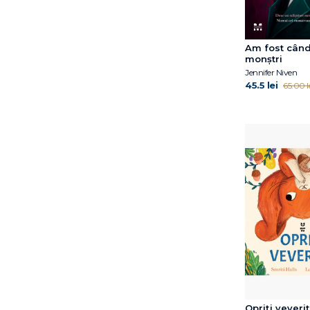
Morgane Moncomble
Ross Montgomery
Russell Hoban
Am fost cân
Smriti Halls
monștri
Sven Nordqvist
Jennifer Niven
45.5 lei
65.00 l
Opriți veveriț