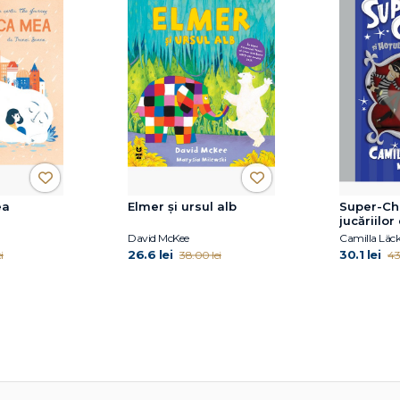
ea
Elmer și ursul alb
Super-Cha
jucăriilor
David McKee
Camilla Läc
26.6 lei
30.1 lei
i
38.00 lei
43