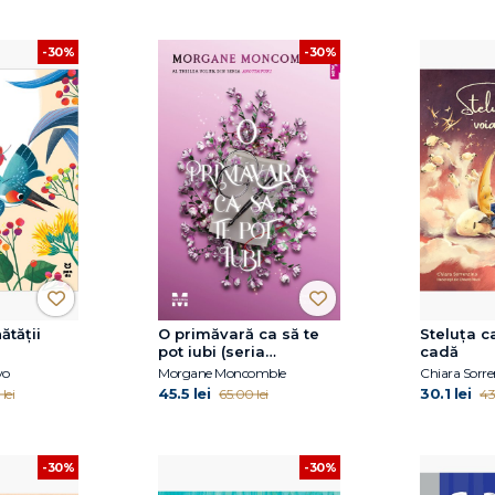
-30%
-30%
ătății
O primăvară ca să te
Steluța c
pot iubi (seria
cadă
Anotimpuri, vol.3)
vo
Morgane Moncomble
Chiara Sorre
45.5 lei
30.1 lei
lei
65.00 lei
43
-30%
-30%