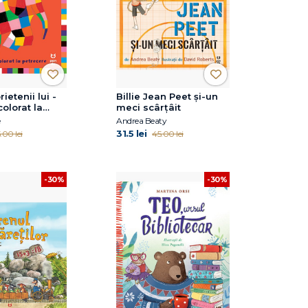
rietenii lui -
Billie Jean Peet și-un
colorat la
meci scârțâit
e
e
Andrea Beaty
31.5 lei
.00 lei
45.00 lei
-30%
-30%