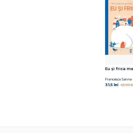
Eu și frica m
Francesca Sanna
31.5 lei
45.00 le