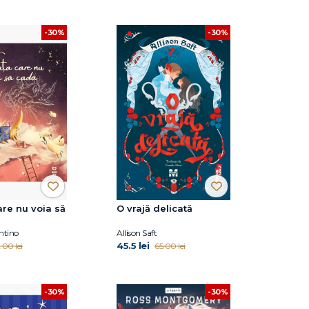
-30%
-30%
are nu voia să
O vrajă delicată
ntino
Allison Saft
45.5 lei
.00 lei
65.00 lei
-30%
-30%