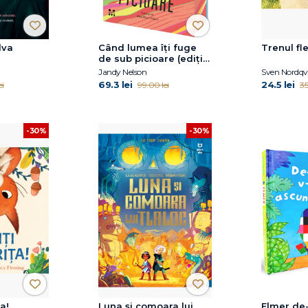
dva
Când lumea îți fuge
Trenul fle
de sub picioare (ediție
sprayed edges)
Jandy Nelson
Sven Nordqvi
69.3 lei
24.5 lei
ei
99.00 lei
35
-30%
-30%
a!
Luna și comoara lui
Elmer de-