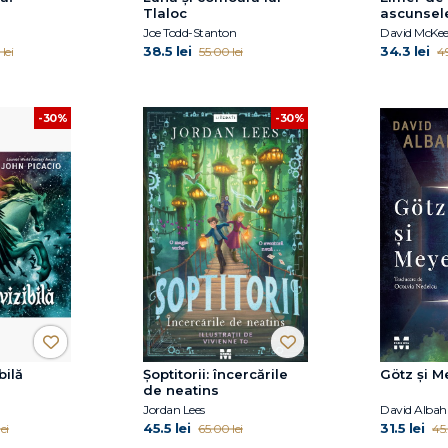
Tlaloc
ascunsel
Joe Todd-Stanton
David McKe
38.5 lei
34.3 lei
lei
55.00 lei
49
-30%
-30%
bilă
Şoptitorii: încercările
Götz și M
de neatins
Jordan Lees
David Albah
45.5 lei
31.5 lei
ei
65.00 lei
45.