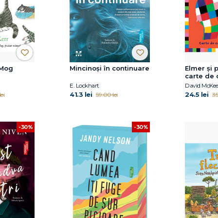
 Mog
Mincinoși în continuare
Elmer și p
carte de 
petrecer
E. Lockhart
David McKe
41.3 lei
24.5 lei
ei
59.00 lei
35
-30%
-30%