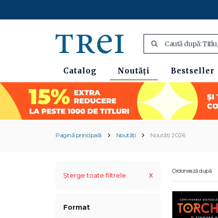
Catalog
Noutăți
Bestseller
Pagină principală
Noutăți
Noutăți 2026
Ordonează după:
x
Șterge toate filtrele
Format