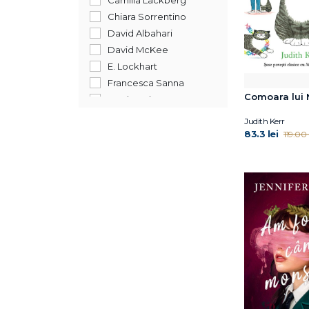
Camilla Läckberg
Chiara Sorrentino
David Albahari
David McKee
E. Lockhart
Francesca Sanna
Comoara lui
Jandy Nelson
Jennifer Niven
Judith Kerr
Joe Todd-Stanton
83.3 lei
119.00 l
Jordan Lees
Judith Kerr
Julia Donaldson
Kara McDowell
Kathryn Simmonds
Leigh Bardugo
Maddalena Schiavo
Margaret Frith
Martina Orsi
Moira Buffini