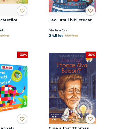
căreților
Teo, ursul bibliotecar
st
Martina Orsi
24.5 lei
.00 lei
35.00 lei
-30%
-30%
a v-ați
Cine a fost Thomas