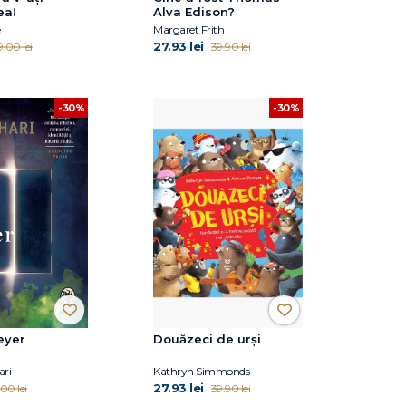
ea!
Alva Edison?
e
Margaret Frith
27.93 lei
.00 lei
39.90 lei
-30%
-30%
eyer
Douăzeci de urși
ari
Kathryn Simmonds
27.93 lei
00 lei
39.90 lei