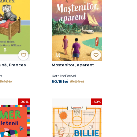
ună, Frances
Moștenitor, aparent
an
Kara McDowell
50.15 lei
39.90 lei
59.00 lei
-30%
-30%