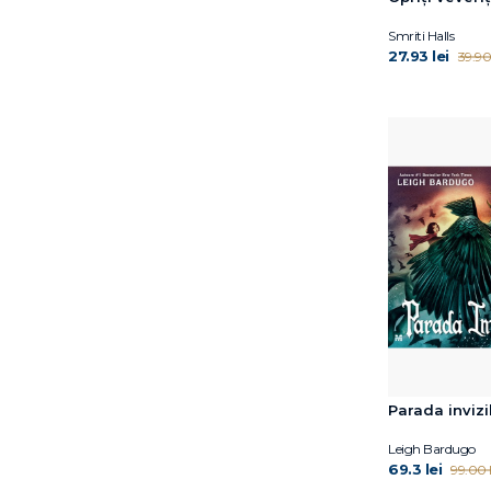
Smriti Halls
27.93 lei
39.90 
Parada invizi
Leigh Bardugo
69.3 lei
99.00 l