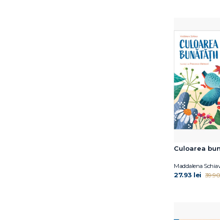
Culoarea bun
Maddalena Schia
27.93 lei
39.90 