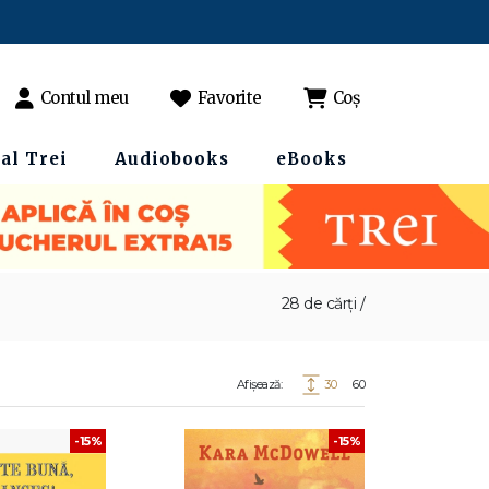
Contul meu
Favorite
Coș
al Trei
Audiobooks
eBooks
28 de cărți /
Afișează:
30
60
-15%
-15%