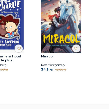
rlie și hoțul
Miracol
 de pluș
kberg
Ross Montgomery
34.3 lei
.00 lei
49.00 lei