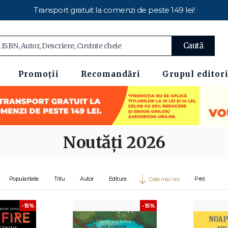
Transport gratuit la comenzi de peste 149 lei!
Caută
Promoții
Recomandări
Grupul editori
Noutăți 2026
Popularitate
Titlu
Autor
Editura
Preț
Cele mai noi
-15%
-15%