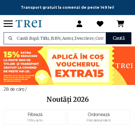
Transport gratuit la comenzi de peste 149 lei!
Caută
28 de cărți /
Noutăți 2026
Filtează
Ordonează
1 filtru activ
Preț descendent