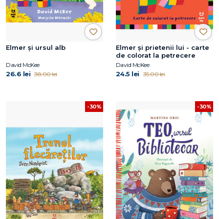
Elmer și ursul alb
Elmer și prietenii lui - carte
de colorat la petrecere
David McKee
David McKee
26.6 lei
24.5 lei
38.00 lei
35.00 lei
-30%
-30%