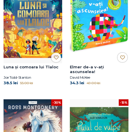
Luna și comoara lui Tlaloc
Elmer de-a v-ați
ascunselea!
Joe Todd-Stanton
David McKee
38.5 lei
34.3 lei
55.00 lei
49.00 lei
-30%
-15%