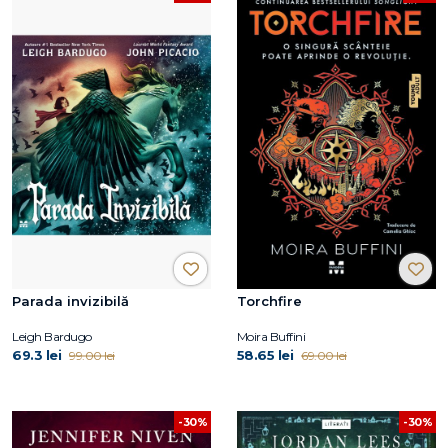
Parada invizibilă
Torchfire
Leigh Bardugo
Moira Buffini
69.3 lei
58.65 lei
99.00 lei
69.00 lei
-30%
-30%