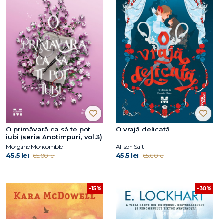
O primăvară ca să te pot
O vrajă delicată
iubi (seria Anotimpuri, vol.3)
Morgane Moncomble
Allison Saft
45.5 lei
45.5 lei
65.00 lei
65.00 lei
-15%
-30%