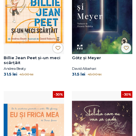
Billie Jean Peet și-un meci
Götz și Meyer
scârțâit
Andrea Beaty
David Albahari
31.5 lei
31.5 lei
45.00 lei
45.00 lei
-30%
-30%