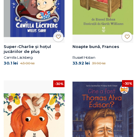
Super-Charlie și hoțul
Noapte bună, Frances
jucăriilor de pluș
Camilla Läckberg
Russell Hoban
30.1 lei
33.92 lei
43.00 lei
39.90 lei
-30%
-30%