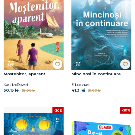
Moștenitor, aparent
Mincinoși în continuare
Kara McDowell
E. Lockhart
50.15 lei
41.3 lei
59.00 lei
59.00 lei
-30%
-30%