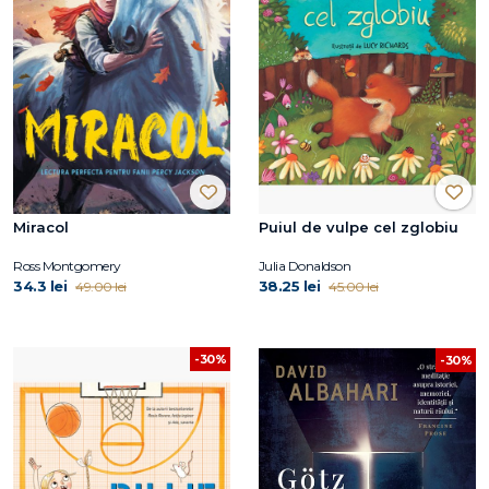
Miracol
Puiul de vulpe cel zglobiu
Ross Montgomery
Julia Donaldson
34.3 lei
38.25 lei
49.00 lei
45.00 lei
-30%
-30%