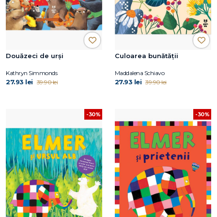
Douăzeci de urși
Culoarea bunătății
Kathryn Simmonds
Maddalena Schiavo
27.93 lei
27.93 lei
39.90 lei
39.90 lei
-30%
-30%