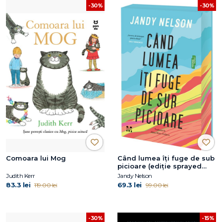
-30%
-30%
Comoara lui Mog
Când lumea îți fuge de sub
picioare (ediție sprayed
edges)
Judith Kerr
Jandy Nelson
83.3 lei
69.3 lei
119.00 lei
99.00 lei
-30%
-15%