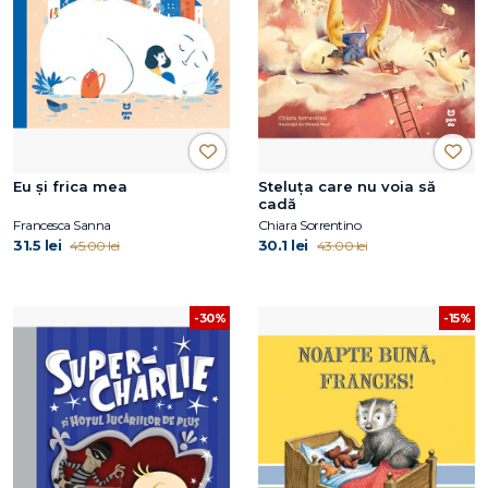
Eu și frica mea
Steluța care nu voia să
cadă
Francesca Sanna
Chiara Sorrentino
31.5 lei
30.1 lei
45.00 lei
43.00 lei
-30%
-15%