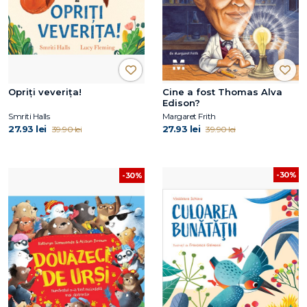
Opriți veverița!
Cine a fost Thomas Alva
Edison?
Smriti Halls
Margaret Frith
27.93 lei
27.93 lei
39.90 lei
39.90 lei
-30%
-30%