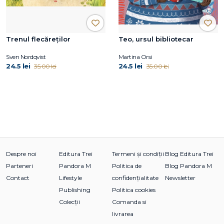
Trenul flecăreților
Teo, ursul bibliotecar
Sven Nordqvist
Martina Orsi
24.5 lei
24.5 lei
35.00 lei
35.00 lei
Despre noi
Editura Trei
Termeni și condiții
Blog Editura Trei
Parteneri
Pandora M
Politica de
Blog Pandora M
Contact
Lifestyle
confidențialitate
Newsletter
Publishing
Politica cookies
Colecții
Comanda si
livrarea