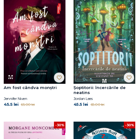
Am fost cândva monștri
Şoptitorii: încercările de
neatins
Jennifer Niven
Jordan Lees
45.5 lei
45.5 lei
65.00 lei
65.00 lei
-30%
-30%