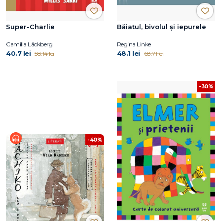
Super-Charlie
Băiatul, bivolul și iepurele
Camilla Läckberg
Regina Linke
40.7 lei
48.1 lei
58.14 lei
68.71 lei
-30%
-40%