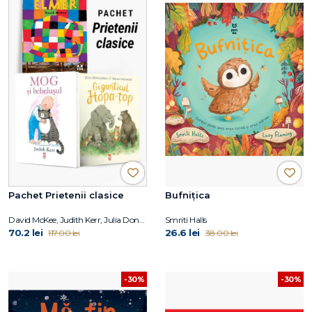
Pachet Prietenii clasice
Bufnițica
David McKee, Judith Kerr, Julia Donaldson
Smriti Halls
70.2 lei
26.6 lei
117.00 lei
38.00 lei
-30%
-30%