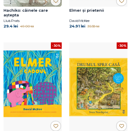
Hachiko: câinele care
Elmer și prietenii
aştepta
Lluís Prats
David McKee
29.4 lei
24.91 lei
49.00 lei
35.58 lei
-30%
-30%