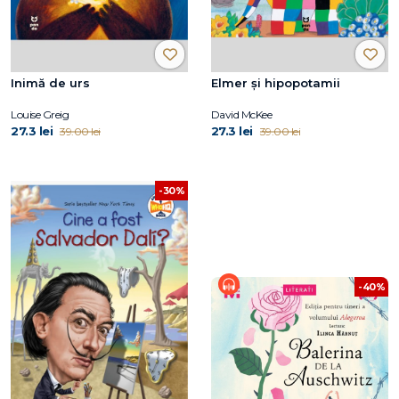
Inimă de urs
Elmer și hipopotamii
Louise Greig
David McKee
27.3 lei
27.3 lei
39.00 lei
39.00 lei
-30%
-40%