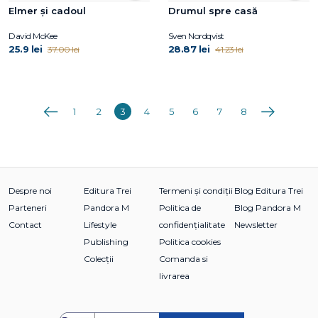
Elmer și cadoul
Drumul spre casă
David McKee
Sven Nordqvist
25.9 lei
28.87 lei
37.00 lei
41.23 lei
Anterioara
Următoarea
1
2
3
4
5
6
7
8
Despre noi
Editura Trei
Termeni și condiții
Blog Editura Trei
Parteneri
Pandora M
Politica de
Blog Pandora M
Contact
Lifestyle
confidențialitate
Newsletter
Publishing
Politica cookies
Colecții
Comanda si
livrarea