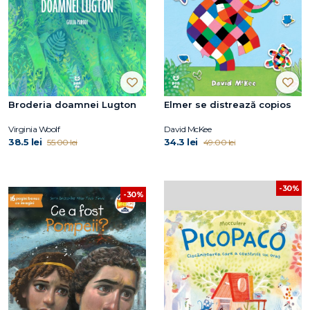
Broderia doamnei Lugton
Elmer se distrează copios
Virginia Woolf
David McKee
38.5 lei
34.3 lei
55.00 lei
49.00 lei
-30%
-30%