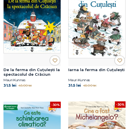
De la ferma din Cuțulești la
Iarna la ferma din Cuțulești
spectacolul de Crăciun
Mauri Kunnas
Mauri Kunnas
31.5 lei
31.5 lei
45.00 lei
45.00 lei
-30%
-30%