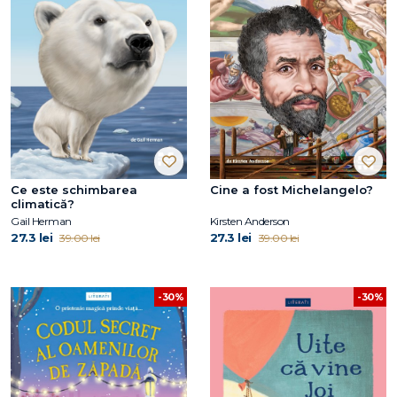
Ce este schimbarea
Cine a fost Michelangelo?
climatică?
Gail Herman
Kirsten Anderson
27.3 lei
27.3 lei
39.00 lei
39.00 lei
-30%
-30%