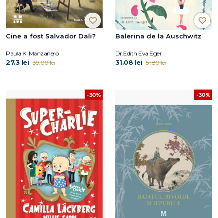
Cine a fost Salvador Dali?
Balerina de la Auschwitz
Paula K. Manzanero
Dr.Edith Eva Eger
27.3 lei
31.08 lei
39.00 lei
51.80 lei
-30%
-30%