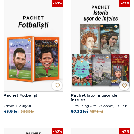
-40%
-43%
Pachet Fotbaliști
Pachet Istoria ușor de
înțeles
James Buckley Jr.
June Eding, Jim O’Connor, Paula K. Manzanero, Janet B. Pascal, Pam Pollack, Meg Belviso
45.6 lei
87.32 lei
76.00 lei
153.18 lei
-40%
-47%