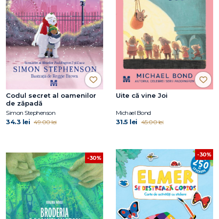
Codul secret al oamenilor
Uite că vine Joi
de zăpadă
Simon Stephenson
Michael Bond
34.3 lei
31.5 lei
49.00 lei
45.00 lei
-30%
-30%