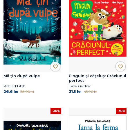
Mă țin după vulpe
Pinguin și cățeluș: Crăciunul
perfect
Rob Biddulph
Hazel Gardner
26.6 lei
31.5 lei
38.00 lei
45.00 lei
-30%
-30%