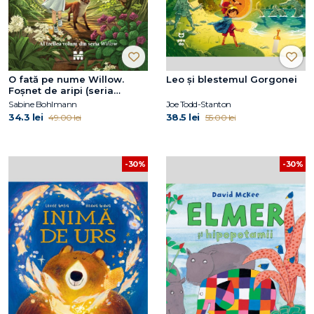
O fată pe nume Willow.
Leo și blestemul Gorgonei
Foșnet de aripi (seria
Willow, vol.3)
Sabine Bohlmann
Joe Todd-Stanton
34.3 lei
38.5 lei
49.00 lei
55.00 lei
-30%
-30%