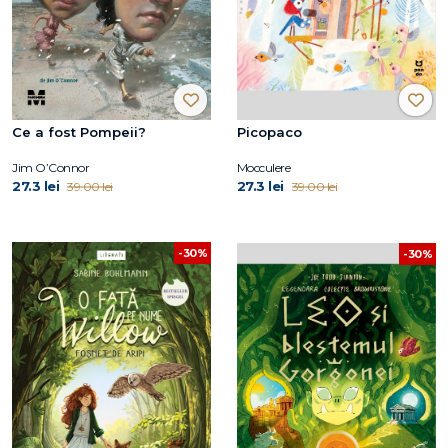
Ce a fost Pompeii?
Picopaco
Jim O’Connor
Mocculere
27.3 lei
27.3 lei
39.00 lei
39.00 lei
-30%
-30%