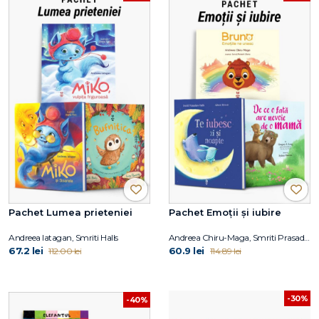
Pachet Lumea prieteniei
Pachet Emoții și iubire
Andreea Iatagan, Smriti Halls
Andreea Chiru-Maga, Smriti Prasadam-Halls, Alison Brown, Gregory E. Lang
67.2 lei
60.9 lei
112.00 lei
114.89 lei
-30%
-40%