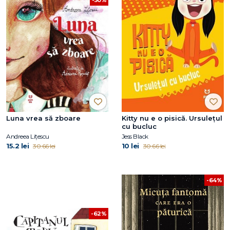
Luna vrea să zboare
Kitty nu e o pisică. Ursulețul
cu bucluc
Andreea Lițescu
Jess Black
15.2 lei
10 lei
30.66 lei
30.66 lei
-64%
-62%