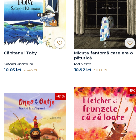
Căpitanul Toby
Micuța fantomă care era o
păturică
Satoshi Kitamura
Riel Nason
10.05 lei
10.92 lei
26.43 lei
30.66 lei
-5%
-61%