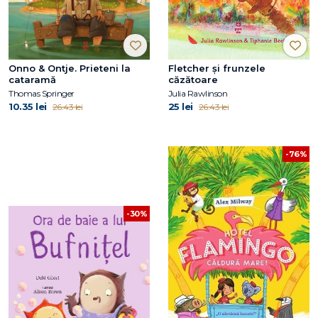
Onno & Ontje. Prieteni la
Fletcher și frunzele
cataramă
căzătoare
Thomas Springer
Julia Rawlinson
10.35 lei
25 lei
26.43 lei
26.43 lei
-76%
-30%