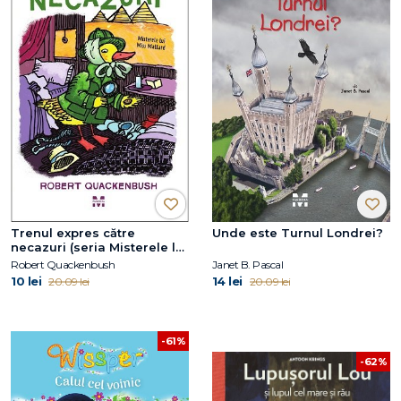
Trenul expres către
Unde este Turnul Londrei?
necazuri (seria Misterele lui
Miss Mallard)
Robert Quackenbush
Janet B. Pascal
10 lei
14 lei
20.09 lei
20.09 lei
-61%
-62%