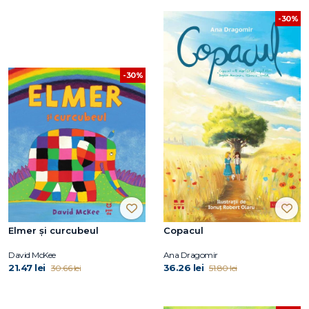
-30%
-30%
Elmer și curcubeul
Copacul
David McKee
Ana Dragomir
21.47 lei
36.26 lei
30.66 lei
51.80 lei