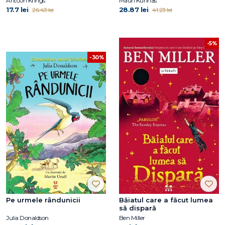
Antoon Krings
Mauri Kunnas
17.7 lei
28.87 lei
26.43 lei
41.23 lei
-5%
-30%
Pe urmele rândunicii
Băiatul care a făcut lumea
să dispară
Julia Donaldson
Ben Miller