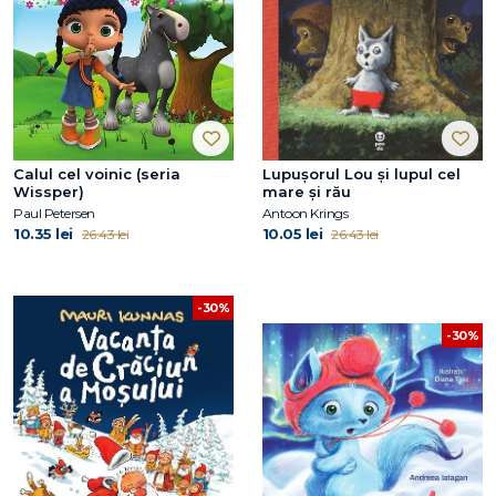
Calul cel voinic (seria
Lupușorul Lou și lupul cel
Wissper)
mare și rău
Paul Petersen
Antoon Krings
10.35 lei
10.05 lei
26.43 lei
26.43 lei
-30%
-30%