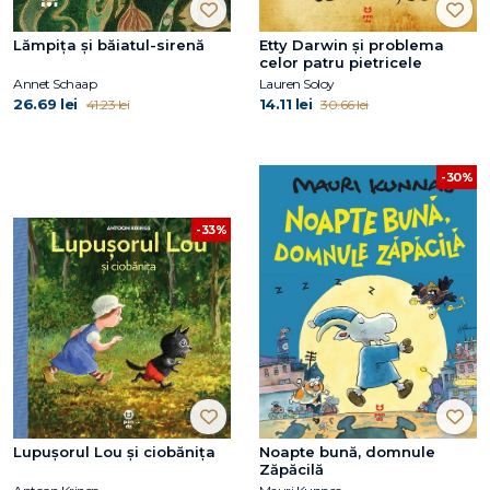
Lămpița și băiatul-sirenă
Etty Darwin și problema
celor patru pietricele
Annet Schaap
Lauren Soloy
26.69 lei
14.11 lei
41.23 lei
30.66 lei
-30%
-33%
Lupușorul Lou și ciobănița
Noapte bună, domnule
Zăpăcilă