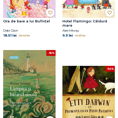
Ora de baie a lui Bufnițel
Hotel Flamingo: Căldură
mare
Debi Gliori
Alex Milway
18.51 lei
9.9 lei
26.43 lei
41.23 lei
-35%
-54%