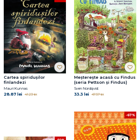
Cartea spiridușilor
Meșterește acasă cu Findus
finlandezi
(seria Pettson și Findus)
Mauri Kunnas
Sven Nordqvist
28.87 lei
33.3 lei
41.23 lei
47.57 lei
-67%
-50%