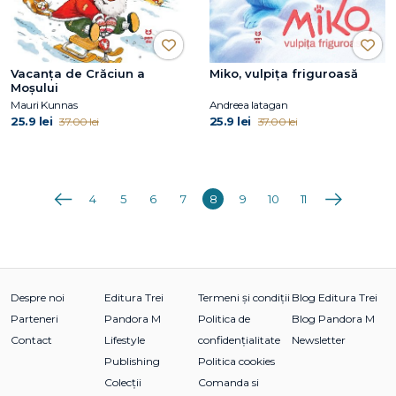
Vacanța de Crăciun a
Miko, vulpița friguroasă
Moșului
Mauri Kunnas
Andreea Iatagan
25.9 lei
25.9 lei
37.00 lei
37.00 lei
Anterioara
Următoarea
4
5
6
7
8
9
10
11
Despre noi
Editura Trei
Termeni și condiții
Blog Editura Trei
Parteneri
Pandora M
Politica de
Blog Pandora M
Contact
Lifestyle
confidențialitate
Newsletter
Publishing
Politica cookies
Colecții
Comanda si