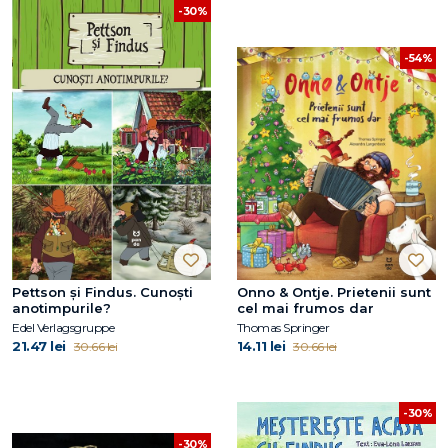
-30%
-54%
Pettson și Findus. Cunoști
Onno & Ontje. Prietenii sunt
anotimpurile?
cel mai frumos dar
Edel Verlagsgruppe
Thomas Springer
21.47 lei
14.11 lei
30.66 lei
30.66 lei
-30%
-30%