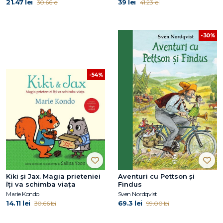
21.47 lei
39 lei
30.66 lei
41.23 lei
-30%
-54%
Kiki și Jax. Magia prieteniei
Aventuri cu Pettson și
îți va schimba viața
Findus
Marie Kondo
Sven Nordqvist
14.11 lei
69.3 lei
30.66 lei
99.00 lei