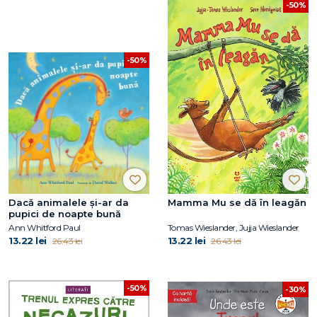
-50%
-50%
Dacă animalele și-ar da
Mamma Mu se dă în leagăn
pupici de noapte bună
Ann Whitford Paul
Tomas Wieslander, Jujja Wieslander
13.22 lei
13.22 lei
26.43 lei
26.43 lei
-50%
-30%