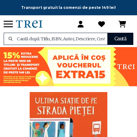
Transport gratuit la comenzi de peste 149 lei!
Caută