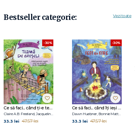
• Bestseller New York Times
CJ și bunica lui fac o plimbare cu autobuzul, descoperind
Bestseller categorie:
Vezi toate
frumusețea și lucrurile speciale pe care le are de oferit
cartierul lor plin de viață.
-30%
-30%
Ce să faci... când ți-e teamă de greșeli. Ghid pentru copiii care nu acceptă să fie imperfecți
Ce să faci... când îţi ieşi din fire. Ghid pentru copiii care nu-şi pot stăpâni furia
Claire A.B. Freeland, Jacqueline B. Toner, Janet McDonnell
Dawn Huebner, Bonnie Matthews
47.57 lei
47.57 lei
33.3 lei
33.3 lei