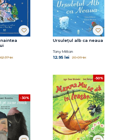
inaintea
Ursulețul alb ca neaua
ui
Tony Mitton
12.95 lei
62.37 lei
20.09 lei
-50%
-30%