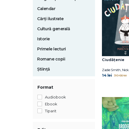
Calendar
Cărți ilustrate
Cultură generală
Istorie
Primele lecturi
Romane copii
Ciudățenie
Știință
Zadie Smith, Nick
14 lei
30.66 lei
Format
Audiobook
Ebook
Tiparit