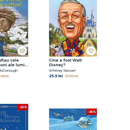
flau cele
Cine a fost Walt
uni ale lumii
Disney?
 McDonough
Whitney Stewart
25.9 lei
.66 lei
37.00 lei
-30%
-36%