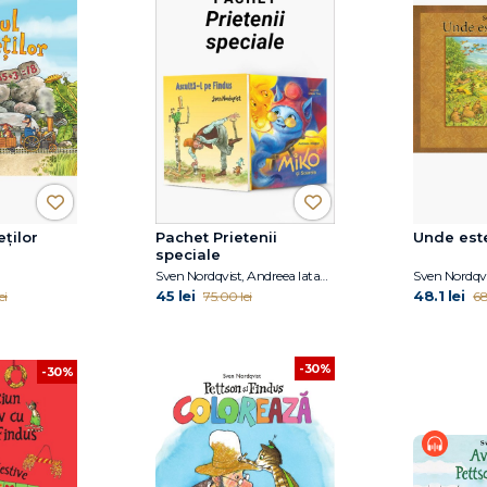
eților
Pachet Prietenii
Unde est
speciale
Sven Nordqvist, Andreea Iatagan
Sven Nordqvi
45 lei
48.1 lei
ei
75.00 lei
68
-30%
-30%