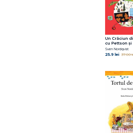
Emma de Woot
Eoin Colfer
Eulàlia Canal
Francesca Sanna
Gabriella Ballin
Un Crăciun di
Gail Herman
cu Pettson și
Sven Nordqvist
Grasse Tyson Neil de
25.9 lei
37.00 l
Gregory E. Lang
Gregory Mone
Harry Horse
Hazel Gardner
Helen Oxenbury
Hyde Catherine Ryan
Ilaria Zanellato
Iulian Tănase
Jacqueline B. Toner
James Buckley Jr.
Janet B. Pascal