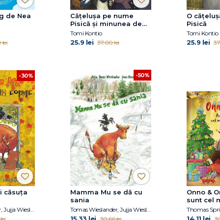
lg de Nea
Cățelușa pe nume
O cățelu
Pisică și minunea de
Pisică
Crăciun
Tomi Kontio
Tomi Kontio
25.9 lei
25.9 lei
lei
37.00 lei
37
-50%
-30%
 căsuța
Mamma Mu se dă cu
Onno & On
sania
sunt cel 
dar
Tomas Wieslander, Jujja Wieslander
Tomas Wieslander, Jujja Wieslander
Thomas Spri
15.33 lei
14.11 lei
lei
30.66 lei
30