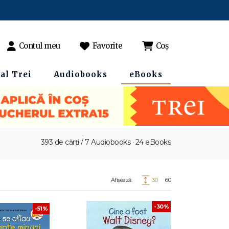
Contul meu
Favorite
Coș
al Trei
Audiobooks
eBooks
393 de cărți / 7 Audiobooks · 24 eBooks
Afișează:
30
60
-30%
-51%