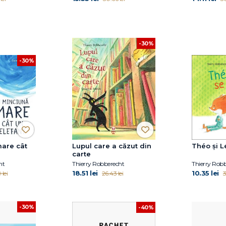
-30%
-30%
are cât
Lupul care a căzut din
Théo și L
carte
ht
Thierry Robberecht
Thierry Rob
18.51 lei
10.35 lei
lei
26.43 lei
3
-30%
-40%