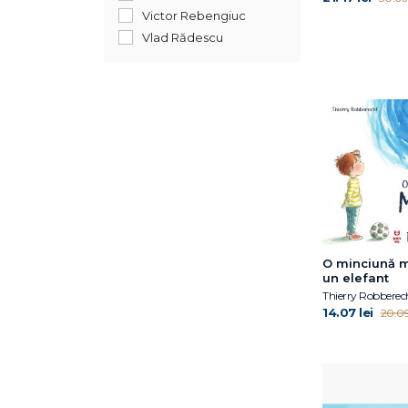
April Jones Prince
Victor Rebengiuc
Avery Reed
Vlad Rădescu
Ben Miller
Bogdan Coșa
Bonnie Bader
Bonnie Matthews
Camilla Läckberg
Caroline Crowe
Carrie Robbins
Catherine Ryan Hyde
Catherine Ryan Hyde
Celeste Davidson
O minciună m
Mannis
un elefant
Cheryl Sterling
Thierry Robberec
Chiara Sorrentino
14.07 lei
20.09 
Claire A.B. Freeland
Claudia de Rham
David J. Smith
David McKee