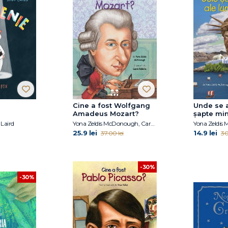
Cine a fost Wolfgang
Unde se a
Amadeus Mozart?
șapte min
antice?
 Laird
Yona Zeldis McDonough, Carrie Robbins
Yona Zeldis
25.9 lei
14.9 lei
37.00 lei
30
-30%
-30%