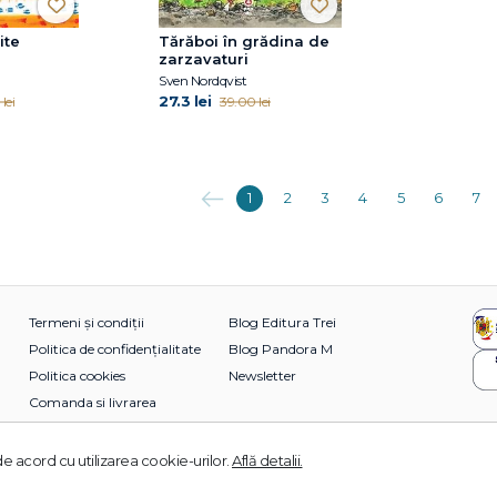
ite
Tărăboi în grădina de
zarzavaturi
Sven Nordqvist
27.3 lei
lei
39.00 lei
Anterioara
1
2
3
4
5
6
7
Termeni și condiții
Blog Editura Trei
Politica de confidențialitate
Blog Pandora M
Politica cookies
Newsletter
Comanda si livrarea
e acord cu utilizarea cookie-urilor.
Află detalii.