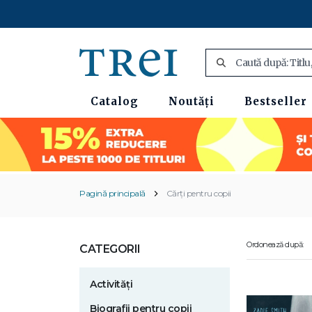
Catalog
Noutăți
Bestseller
Pagină principală
Cărți pentru copii
Ordonează după:
CATEGORII
Activități
Biografii pentru copii