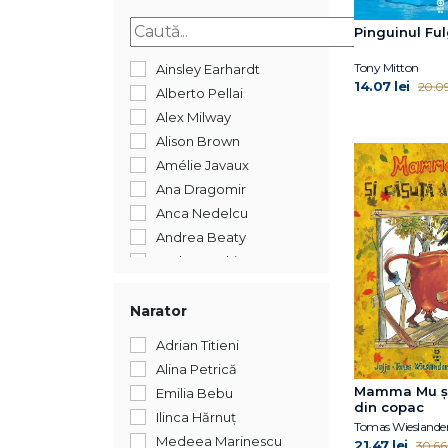
2015
Pinguinul Fu
Tony Mitton
Ainsley Earhardt
14.07 lei
20.09 
Alberto Pellai
Alex Milway
Alison Brown
Amélie Javaux
Ana Dragomir
Anca Nedelcu
Andrea Beaty
Andreea Chiru-Maga
Andreea Iatagan
Andreea Lițescu
Narator
Anika Aldamuy Denise
Adrian Titieni
Ann Whitford Paul
Alina Petrică
Annet Schaap
Mamma Mu și
Emilia Bebu
Annick Masson
din copac
Ilinca Hărnuț
Antoon Krings
Medeea Marinescu
21.47 lei
30.66 