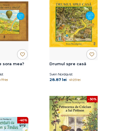
e sora mea?
Drumul spre casă
st
Sven Nordqvist
28.87 lei
.71 lei
41.23 lei
-30%
-40%