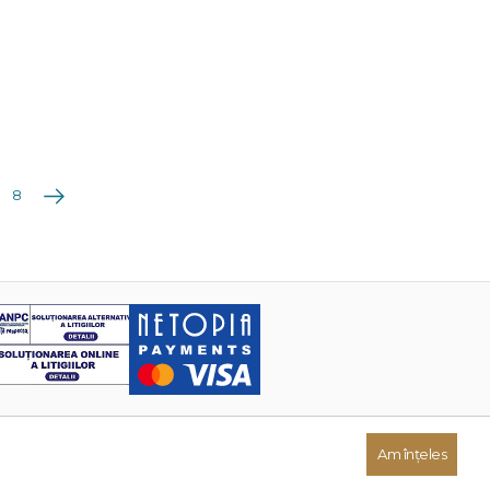
Următoarea
8
Am înțeles
Dezvoltat de: