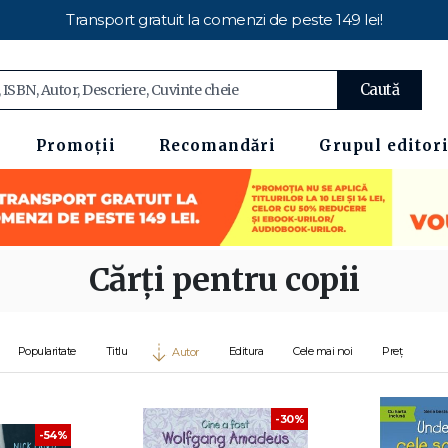
Transport gratuit la comenzi de peste 149 lei!
Caută
Promoții
Recomandări
Grupul editori
Cărți pentru copii
Popularitate
Titlu
Editura
Cele mai noi
Preț
Autor
-30%
-54%