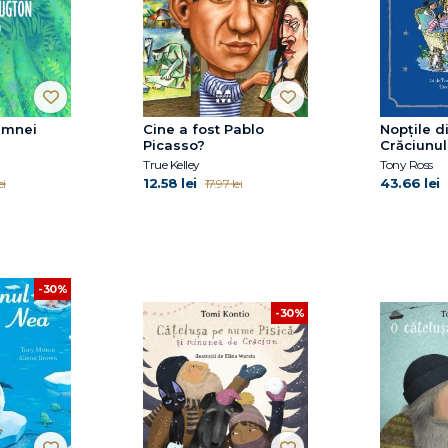
amnei
Cine a fost Pablo
Nopțile d
Picasso?
Crăciunul
True Kelley
Tony Ross
12.58 lei
43.66 lei
ei
17.97 lei
-30%
-30%