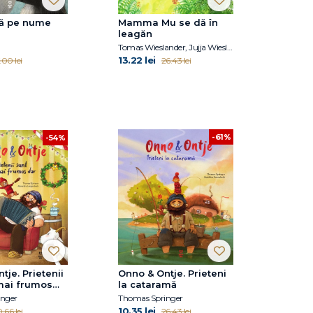
șă pe nume
Mamma Mu se dă în
leagăn
Tomas Wieslander, Jujja Wieslander
13.22 lei
.00 lei
26.43 lei
-61%
-54%
tje. Prietenii
Onno & Ontje. Prieteni
mai frumos
la cataramă
nger
Thomas Springer
10.35 lei
.66 lei
26.43 lei