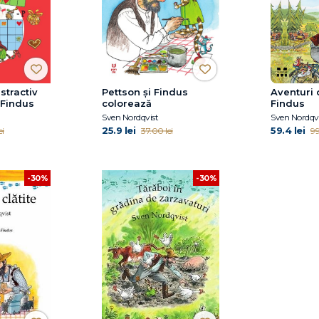
stractiv
Pettson și Findus
Aventuri 
 Findus
colorează
Findus
Sven Nordqvist
Sven Nordqvi
25.9 lei
59.4 lei
ei
37.00 lei
99
-30%
-30%