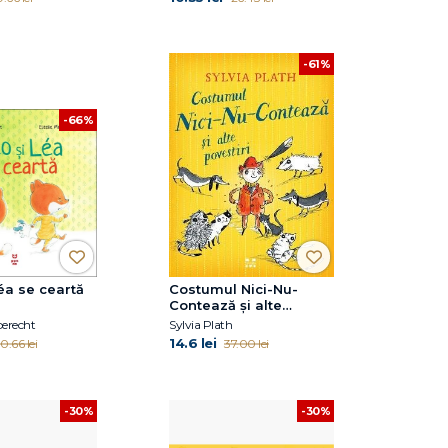
-61%
-66%
éa se ceartă
Costumul Nici-Nu-
Contează și alte
povestiri
berecht
Sylvia Plath
14.6 lei
0.66 lei
37.00 lei
-30%
-30%