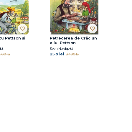
cu Pettson și
Petrecerea de Crăciun
a lui Pettson
st
Sven Nordqvist
25.9 lei
.00 lei
37.00 lei