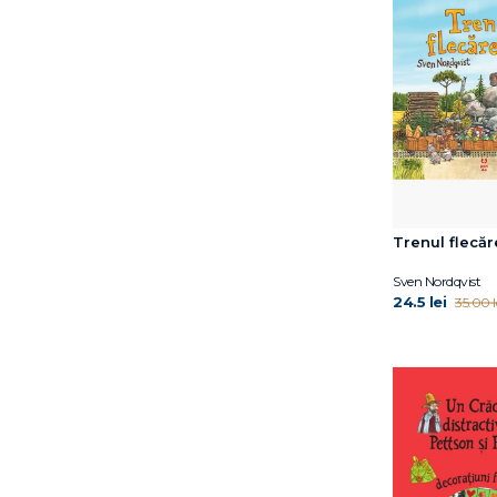
David Sundin
Dawn Huebner
Debi Gliori
Deborah Hopkinson
Dina Anastasio
Dirk Gieselmann
Dorothy Hoobler
Doug Salati
Dr. Claire A.B. Freeland
Trenul flecăr
Dr. Jacqueline B. Toner
Dr. Shefali Tsabary
Sven Nordqvist
24.5 lei
35.00 l
Dr. Simona Tivadar
Dr.Edith Eva Eger
Dylan Thuras
Edel Verlagsgruppe
Edwina Wyatt
Elena Diana Nedelcu
Elena Ferrante
Emma Karinsdotter