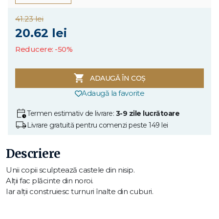
41.23 lei
20.62 lei
Reducere: -50%
ADAUGĂ ÎN COȘ
Adaugă la favorite
Termen estimativ de livrare:
3-9 zile lucrătoare
Livrare gratuită pentru comenzi peste 149 lei
Descriere
Unii copii sculptează castele din nisip.
Alţii fac plăcinte din noroi.
Iar alţii construiesc turnuri înalte din cuburi.
Dar niciunul nu e mai priceput decât Iggy Peck, care a