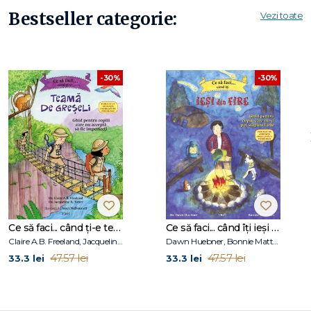
Bestseller categorie:
Vezi toate
-30%
-30%
Ce să faci... când ți-e teamă de greșeli. Ghid pentru copiii care nu acceptă să fie imperfecți
Ce să faci... când îţi ieşi din fire. Ghid pentru copiii care nu-şi pot stăpâni furia
Claire A.B. Freeland, Jacqueline B. Toner, Janet McDonnell
Dawn Huebner, Bonnie Matthews
47.57 lei
47.57 lei
33.3 lei
33.3 lei