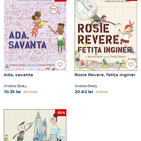
Ada, savanta
Rosie Revere, fetița inginer
Andrea Beaty
Andrea Beaty
10.35 lei
20.62 lei
37.00 lei
41.23 lei
-50%