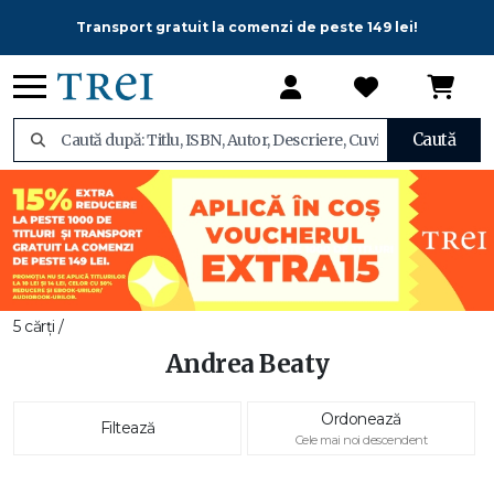
Transport gratuit la comenzi de peste 149 lei!
Caută
5 cărți /
Andrea Beaty
Ordonează
Filtează
Cele mai noi descendent