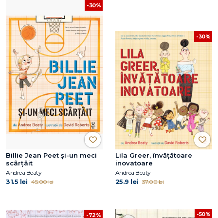
-30%
-30%
Billie Jean Peet și-un meci
Lila Greer, învățătoare
scârțâit
inovatoare
Andrea Beaty
Andrea Beaty
31.5 lei
25.9 lei
45.00 lei
37.00 lei
-50%
-72%