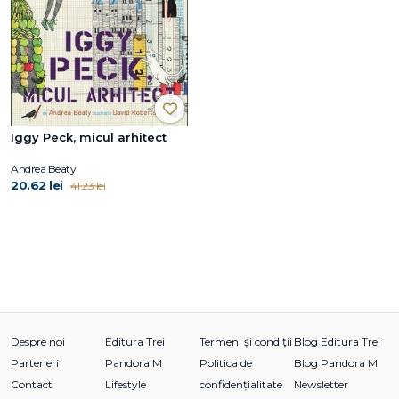
Iggy Peck, micul arhitect
Andrea Beaty
20.62 lei
41.23 lei
Despre noi
Editura Trei
Termeni și condiții
Blog Editura Trei
Parteneri
Pandora M
Politica de
Blog Pandora M
Contact
Lifestyle
confidențialitate
Newsletter