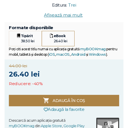
Editura:
Trei
Afișează mai mult
Formate disponibile
Tipărit
eBook
38.50 lei
26.40 lei
myBOOKmag
Poți citi acest titlu numai cu aplicația gratuită
pentru
iOS
macOS
Android
Windows
mobil, tabletă și desktop (
,
,
și
).
44.00 lei
26.40 lei
Reducere: -40%
ADAUGĂ ÎN COȘ
Adaugă la favorite
Descarcă acum aplicația gratuită
myBOOKmag
din
Apple Store
,
Google Play