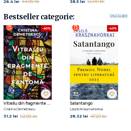
44.00 lei
55.00 lei
26.4 lei
38.5 lei
Bestseller categorie:
Vezi toate
-40%
-40%
Vitraliu din fragmente de fantomă
Satantango
Cristina Demetrescu
László Krasznahorkai
52.00 lei
47.20 lei
31.2 lei
28.32 lei