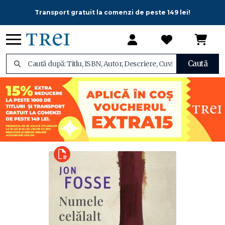
Transport gratuit la comenzi de peste 149 lei!
Caută