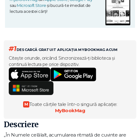
sau
Microsoft Store
și bucură-te imediat de
lectura acestei cărți!
#1
DESCARCĂ GRATUIT APLICAȚIA MYBOOKMAG ACUM
Citește oriunde, oricând. Sincronizează-ți biblioteca și
continuă lectura pe orice dispozitiv.
Toate cărțile tale într-o singură aplicație:
M
MyBookMag
Descriere
„În Numele celălalt, acumularea ritmată de cuvinte are