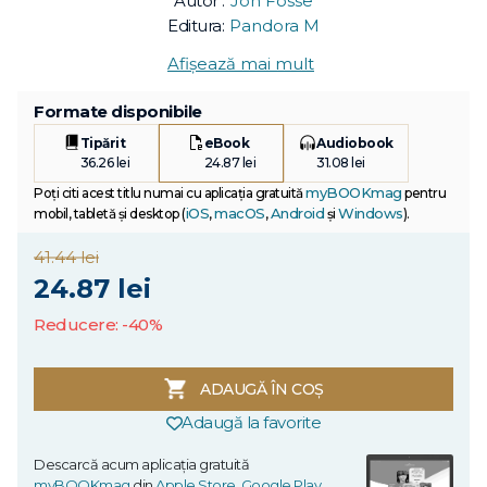
Autor :
Jon Fosse
Editura:
Pandora M
Afișează mai mult
Formate disponibile
Tipărit
eBook
Audiobook
36.26 lei
24.87 lei
31.08 lei
myBOOKmag
Poți citi acest titlu numai cu aplicația gratuită
pentru
iOS
macOS
Android
Windows
mobil, tabletă și desktop (
,
,
și
).
41.44 lei
24.87 lei
Reducere: -40%
ADAUGĂ ÎN COȘ
Adaugă la favorite
Descarcă acum aplicația gratuită
myBOOKmag
din
Apple Store
,
Google Play