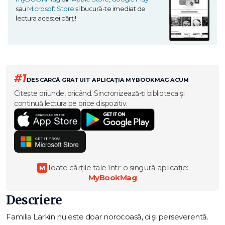
sau
Microsoft Store
și bucură-te imediat de
lectura acestei cărți!
#1
DESCARCĂ GRATUIT APLICAȚIA MYBOOKMAG ACUM
Citește oriunde, oricând. Sincronizează-ți biblioteca și
continuă lectura pe orice dispozitiv.
Toate cărțile tale într-o singură aplicație:
M
MyBookMag
Descriere
Familia Larkin nu este doar norocoasă, ci și perseverentă.