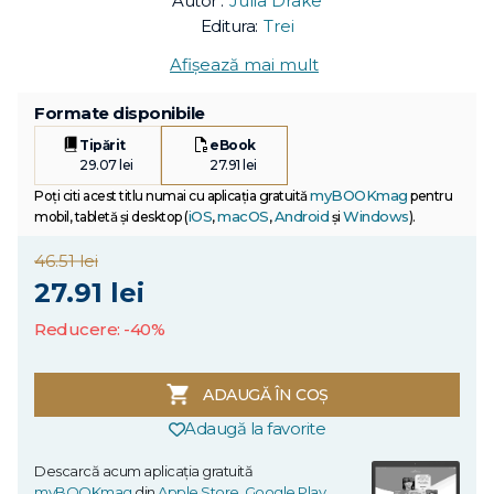
Autor :
Julia Drake
Editura:
Trei
Afișează mai mult
Formate disponibile
Tipărit
eBook
29.07 lei
27.91 lei
myBOOKmag
Poți citi acest titlu numai cu aplicația gratuită
pentru
iOS
macOS
Android
Windows
mobil, tabletă și desktop (
,
,
și
).
46.51 lei
27.91 lei
Reducere: -40%
ADAUGĂ ÎN COȘ
Adaugă la favorite
Descarcă acum aplicația gratuită
myBOOKmag
din
Apple Store
,
Google Play