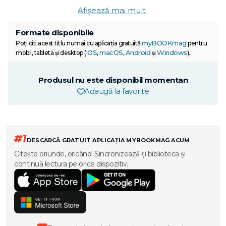
Afișează mai mult
Formate disponibile
myBOOKmag
Poți citi acest titlu numai cu aplicația gratuită
pentru
iOS
macOS
Android
Windows
mobil, tabletă și desktop (
,
,
și
).
Produsul nu este disponibil momentan
Adaugă la favorite
#1
DESCARCĂ GRATUIT APLICAȚIA MYBOOKMAG ACUM
Citește oriunde, oricând. Sincronizează-ți biblioteca și
continuă lectura pe orice dispozitiv.