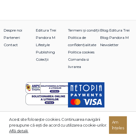
Despre noi
Editura Trei
Termeni și condiții
Blog Editura Trei
Parteneri
Pandora M
Politica de
Blog Pandora M
Contact
Lifestyle
confidențialitate
Newsletter
Publishing
Politica cookies
Colecții
Comanda si
livrarea
Acest site foloseşte cookies. Continuarea navigării
Am
© 2026 Grupul Editorial TREI. Toate drepturile rezervate.
presupune că eşti de acord cu utilizarea cookie-urilor.
înțeles
Dezvoltat de:
Află detalii.