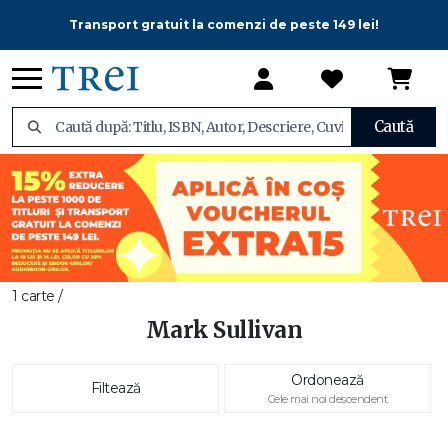
Transport gratuit la comenzi de peste 149 lei!
Caută
1 carte /
Mark Sullivan
Ordonează
Filtează
Cele mai noi descendent