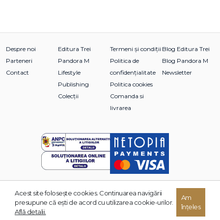
Despre noi
Editura Trei
Termeni și condiții
Blog Editura Trei
Parteneri
Pandora M
Politica de
Blog Pandora M
Contact
Lifestyle
confidențialitate
Newsletter
Publishing
Politica cookies
Colecții
Comanda si
livrarea
Acest site foloseşte cookies. Continuarea navigării
Am
© 2026 Grupul Editorial TREI. Toate drepturile rezervate.
presupune că eşti de acord cu utilizarea cookie-urilor.
înțeles
Dezvoltat de:
Află detalii.