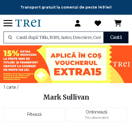
Transport gratuit la comenzi de peste 149 lei!
Caută
1 carte /
Mark Sullivan
Ordonează
Filtează
Titlu descendent