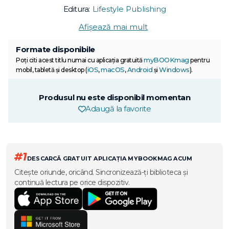
Editura:
Lifestyle Publishing
Afișează mai mult
Formate disponibile
myBOOKmag
Poți citi acest titlu numai cu aplicația gratuită
pentru
iOS
macOS
Android
Windows
mobil, tabletă și desktop (
,
,
și
).
Produsul nu este disponibil momentan
Adaugă la favorite
#1
DESCARCĂ GRATUIT APLICAȚIA MYBOOKMAG ACUM
Citește oriunde, oricând. Sincronizează-ți biblioteca și
continuă lectura pe orice dispozitiv.