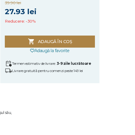
39.90 lei
27.93 lei
Reducere: -30%
ADAUGĂ ÎN COȘ
Adaugă la favorite
Termen estimativ de livrare:
3-9 zile lucrătoare
Livrare gratuită pentru comenzi peste 149 lei
ul său,