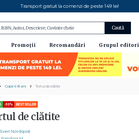
Transport gratuit la comenzi de peste 149 lei!
Caută
Promoții
Recomandări
Grupul editori
Copii 4-8 ani
Tortul de clătite
5
-30%
BESTSELLER
tul de clătite
Sven Nordqvist
Pandora M