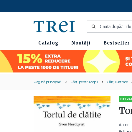
Catalog
Noutăți
Bestseller
Pagină principală
Cărți pentru copii
Cărți ilustrate
EXTRA1
Tor
Autor :
Editura: