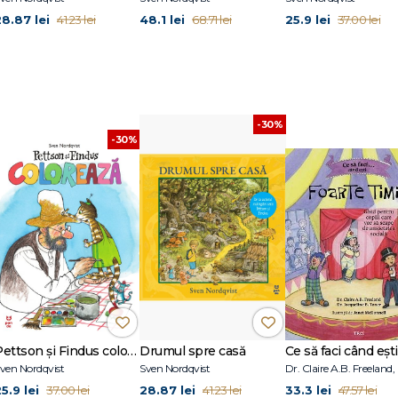
28.87 lei
48.1 lei
25.9 lei
41.23 lei
68.71 lei
37.00 lei
-30%
-30%
Pettson și Findus colorează
Drumul spre casă
ven Nordqvist
Sven Nordqvist
5.9 lei
28.87 lei
33.3 lei
37.00 lei
41.23 lei
47.57 lei