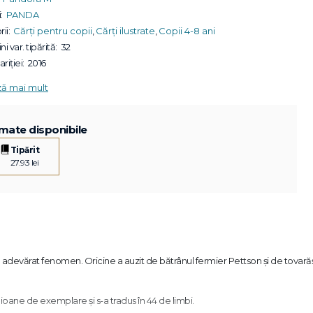
:
PANDA
ii:
Cărți pentru copii
,
Cărți ilustrate
,
Copii 4-8 ani
ni var. tipărită:
32
riției:
2016
ză mai mult
mate disponibile
Tipărit
27.93 lei
un adevărat fenomen. Oricine a auzit de bătrânul fermier Pettson și de tovarăș
ilioane de exemplare și s-a tradus în 44 de limbi.