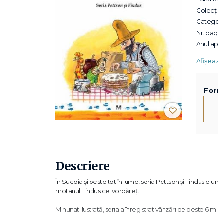
Colecții
Categor
Nr. pagi
Anul apa
Afișea
For
Descriere
În Suedia și peste tot în lume, seria Pettson și Findus e 
motanul Findus cel vorbăreț.
Minunat ilustrată, seria a înregistrat vânzări de peste 6 m