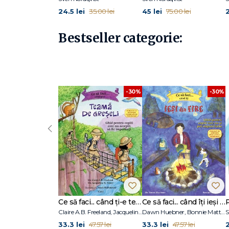
24.5 lei
45 lei
35.00 lei
75.00 lei
Bestseller categorie:
-30%
-30%
‹
Ce să faci... când ți-e teamă de greșeli. Ghid pentru copiii care nu acceptă să fie imperfecți
Ce să faci... când îţi ieşi din fire. Ghid pentru copiii care nu-şi pot stăpâni furia
Claire A.B. Freeland, Jacqueline B. Toner, Janet McDonnell
Dawn Huebner, Bonnie Matthews
S
33.3 lei
33.3 lei
2
47.57 lei
47.57 lei