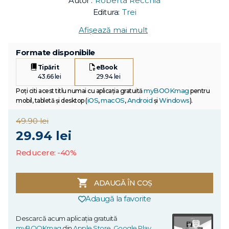
Autor :
Roberta Recchia
Editura:
Trei
Afișează mai mult
Formate disponibile
Tipărit
eBook
43.66 lei
29.94 lei
myBOOKmag
Poți citi acest titlu numai cu aplicația gratuită
pentru
iOS
macOS
Android
Windows
mobil, tabletă și desktop (
,
,
și
).
49.90 lei
29.94 lei
Reducere: -40%
ADAUGĂ ÎN COȘ
Adaugă la favorite
Descarcă acum aplicația gratuită
myBOOKmag
din
Apple Store
,
Google Play