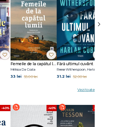
›
temului
arper's
cu
Femeile de la capătul lumii
Fără ultimul cuvânt
Stare de vis
ă.
Mélissa Da Costa
Reese Witherspoon, Harlan Coben
Eric Puchner
33 lei
31.2 lei
31.2 lei
55.00 lei
52.00 lei
52.00
Vezi toate
-40%
-40%
-40%