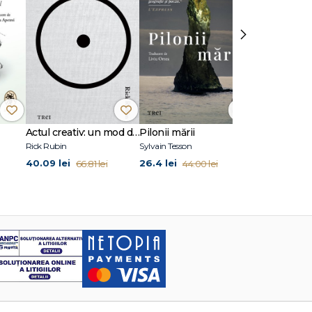
›
Actul creativ: un mod de viață
Pilonii mării
Spre Betlee
Rick Rubin
Sylvain Tesson
Joan Didion
40.09 lei
26.4 lei
24.87 lei
66.81 lei
44.00 lei
41