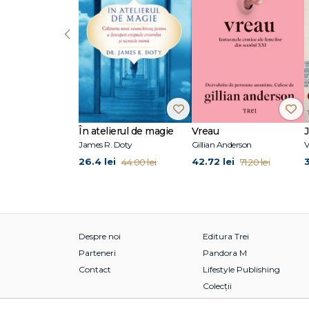
‹
În atelierul de magie
Vreau
James R. Doty
Gillian Anderson
V
26.4 lei
42.72 lei
44.00 lei
71.20 lei
Despre noi
Editura Trei
Parteneri
Pandora M
Contact
Lifestyle Publishing
Colecții