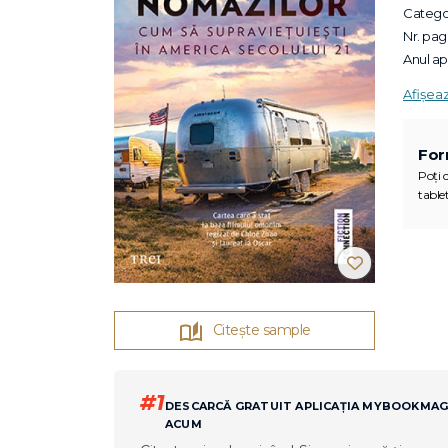
Categor
Nr. pagi
Anul apa
Afișea
For
Poți c
tablet
Citește sample
#1
DESCARCĂ GRATUIT APLICAȚIA MYBOOKMA
ACUM