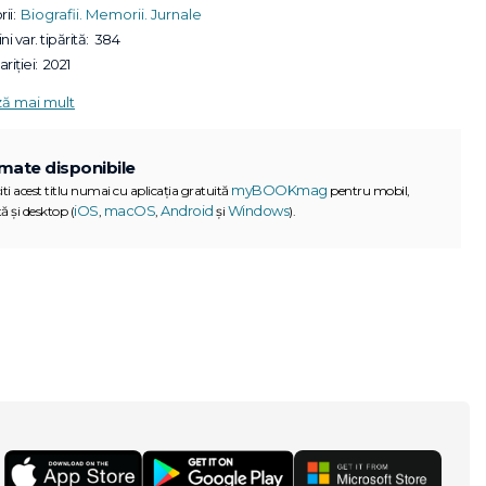
ii:
Biografii. Memorii. Jurnale
ni var. tipărită:
384
riției:
2021
ză mai mult
mate disponibile
myBOOKmag
iti acest titlu numai cu aplicația gratuită
pentru mobil,
iOS
macOS
Android
Windows
ă și desktop (
,
,
și
).
G