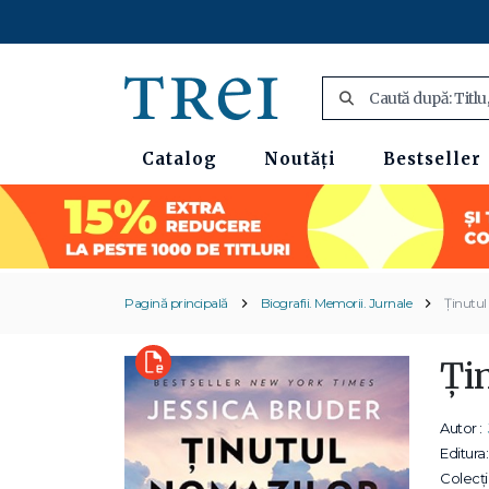
Catalog
Noutăți
Bestseller
Pagină principală
Biografii. Memorii. Jurnale
Ținutul
Ți
Autor :
Editura:
Colecții