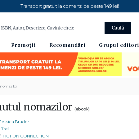
Transport gratuit la comenzi de peste 149 lei!
Caută
Promoții
Recomandări
Grupul editori
 nomazilor
nutul nomazilor
(ebook)
Jessica Bruder
Trei
:
FICTION CONNECTION