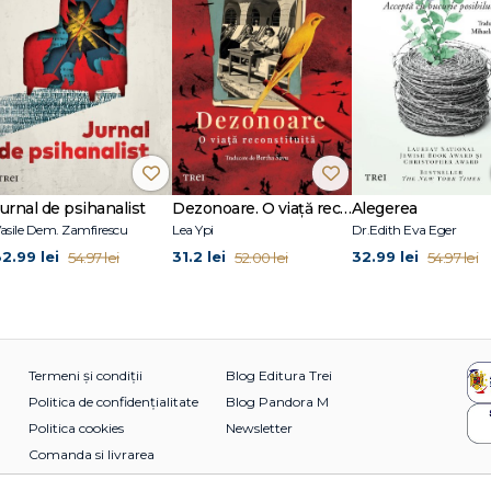
Jurnal de psihanalist
Dezonoare. O viață reconstituită
Alegerea
asile Dem. Zamfirescu
Lea Ypi
Dr.Edith Eva Eger
32.99 lei
31.2 lei
32.99 lei
54.97 lei
52.00 lei
54.97 lei
Termeni și condiții
Blog Editura Trei
Politica de confidențialitate
Blog Pandora M
Politica cookies
Newsletter
Comanda si livrarea