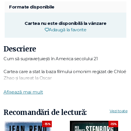
Formate disponibile
Cartea nu este disponibilă la vânzare
Adaugă la favorite
Descriere
Cum să supraviețuiești în America secolului 21
Cartea care a stat la baza filmului omonim regizat de Chloé
Zhao și laureat la Oscar
Bestseller New York Times
Afișează mai mult
De pe câmpurile de sfeclă de zahăr din Dakota de Nord
până la campingurile din California și programul
Recomandări de lectură:
Vezi toate
CamperForce al companiei Amazon, angajatorii americani
au descoperit un nou rezervor de forță de muncă ieftină:
-15%
-15%
persoanele în vârstă, fără locuințe stabile. Cu venituri mici și