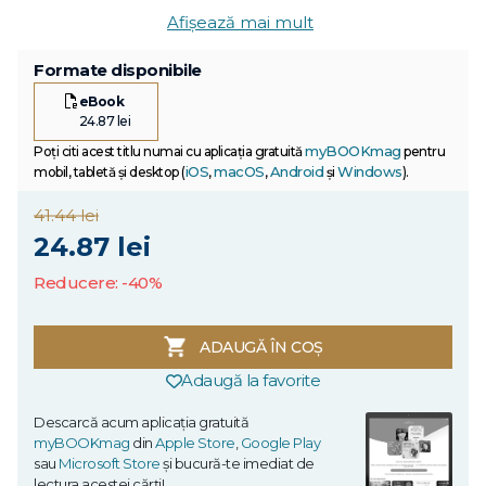
Afișează mai mult
Formate disponibile
eBook
24.87 lei
myBOOKmag
Poți citi acest titlu numai cu aplicația gratuită
pentru
iOS
macOS
Android
Windows
mobil, tabletă și desktop (
,
,
și
).
41.44 lei
24.87 lei
Reducere: -40%
ADAUGĂ ÎN COȘ
Adaugă la favorite
Descarcă acum aplicația gratuită
myBOOKmag
din
Apple Store
,
Google Play
sau
Microsoft Store
și bucură-te imediat de
lectura acestei cărți!