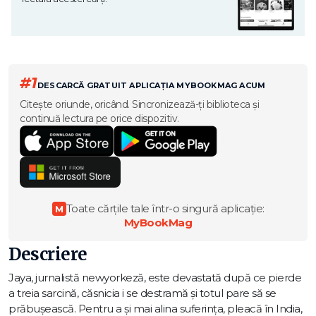
#1
DESCARCĂ GRATUIT APLICAȚIA MYBOOKMAG ACUM
Citește oriunde, oricând. Sincronizează-ți biblioteca și
continuă lectura pe orice dispozitiv.
Toate cărțile tale într-o singură aplicație:
M
MyBookMag
Descriere
Jaya, jurnalistă newyorkeză, este devastată după ce pierde
a treia sarcină, căsnicia i se destramă şi totul pare să se
prăbuşească. Pentru a și mai alina suferinţa, pleacă în India,