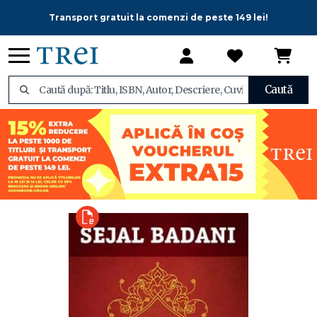
Transport gratuit la comenzi de peste 149 lei!
Caută