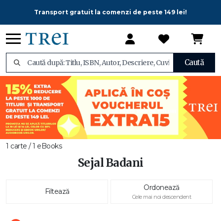
Transport gratuit la comenzi de peste 149 lei!
Caută
1 carte / 1 eBooks
Sejal Badani
Ordonează
Filtează
Cele mai noi descendent