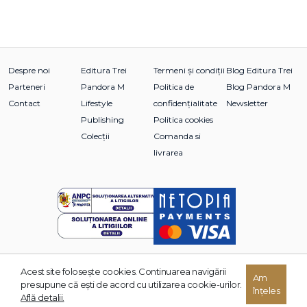
Despre noi
Editura Trei
Termeni și condiții
Blog Editura Trei
Parteneri
Pandora M
Politica de
Blog Pandora M
Contact
Lifestyle
confidențialitate
Newsletter
Publishing
Politica cookies
Colecții
Comanda si
livrarea
Acest site foloseşte cookies. Continuarea navigării
© 2026 Grupul Editorial TREI. Toate drepturile rezervate.
Am
presupune că eşti de acord cu utilizarea cookie-urilor.
înțeles
Dezvoltat de:
Află detalii.