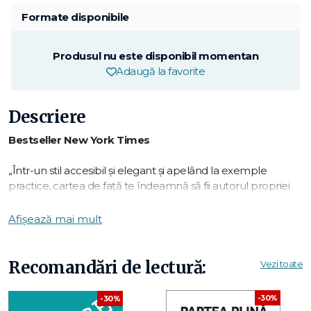
Formate disponibile
Produsul nu este disponibil momentan
Adaugă la favorite
Descriere
Bestseller New York Times
„Într-un stil accesibil și elegant și apelând la exemple
practice, cartea de față te îndeamnă să fii autorul propriei
povești de viață și să-ți exprimi dorințele cele mai profunde
și visurile cele mai îndrăznețe." Deepak Chopra
Afișează mai mult
Ești gata să faci următorul pas pentru a trăi în armonie cu
Universul? Autoarea bestsellerului Detoxificarea spirituală îți
va arăta cum, în acest manifest despre armonizarea vieții
Recomandări de lectură:
Vezi toate
spirituale cu traiul de zi cu zi.
-30%
-30%
Din paginile acestei cărți vei învăța: