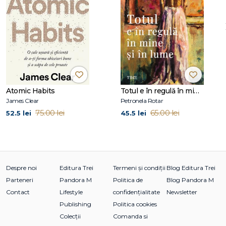
Junkie. A fost prezentată de Oprah în emisiunea SuperSoul
Sunday ca reprezentând „următoarea generație de lideri
de opinie", iar New York Times a numit-o „un nou model de
urmat". Apare cu regularitate ca expert în Dr. Oz Show și a
realizat, împreună cu Deepak Chopra, meditația ghidată cu
cel mai mare număr de participanți înregistrată în Cartea
Recordurilor Guiness.
La Editura Lifestyle Publishing, de aceeași autoare, a apărut
Atomic Habits
Totul e în regulă în mine și în lume
Detoxificarea spirituală: învață să nu-i mai judeci pe ceilalți!
James Clear
Petronela Rotar
75.00 lei
65.00 lei
52.5 lei
45.5 lei
Despre noi
Editura Trei
Termeni și condiții
Blog Editura Trei
Parteneri
Pandora M
Politica de
Blog Pandora M
Contact
Lifestyle
confidențialitate
Newsletter
Publishing
Politica cookies
Colecții
Comanda si