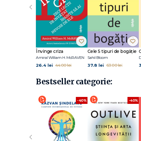
• se vor bucura de o sănătate mai bună și un sistem imuni
‹
• vor avea relaţii sociale mai bune.
Jørn Viumdal și-a început cariera ca inginer mecanic, 
este și biologică!" În 1987 Jørn i-a contactat pe cei de
aveau nevoie oamenii de pe stațiile spațiale pentru a se s
și Universitatea Norvegiană de Științe ale Vieţii din Ås, 
largul lor în spațiile închise. De atunci, Jørn Viumdal lucr
Învinge criza
Cele 5 tipuri de bogăție
Amiral William H. McRAVEN
Sahil Bloom
D
26.4 lei
37.8 lei
3
44.00 lei
63.00 lei
Bestseller categorie:
-40%
-40%
‹