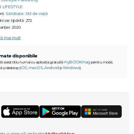
:
LIFESTYLE
ii:
Sănătate. Stil de viață
ni var. tipărită:
272
riției:
2020
ză mai mult
mate disponibile
myBOOKmag
iti acest titlu numai cu aplicația gratuită
pentru mobil,
iOS
macOS
Android
Windows
ă și desktop (
,
,
și
).
G
ntr-o singură aplicație:
MyBookMag