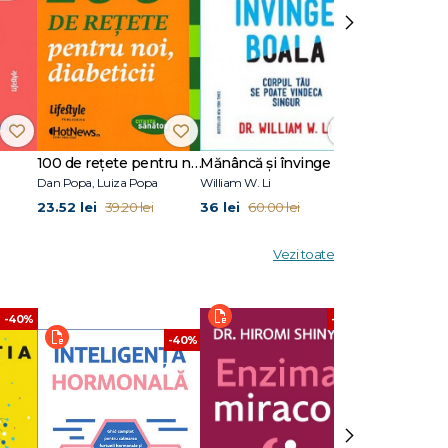
›
ă. Lumea
nume
tre NASA
i și în
100 de reţete pentru noi, diabeticii
Mănâncă și învinge boala
Mintea ascuț
Dan Popa, Luiza Popa
William W. Li
Amishi P. Jha
23.52 lei
36 lei
29.94 lei
39.20 lei
60.00 lei
49
Vezi toate
-40%
-40%
-40%
›