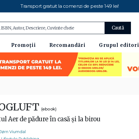
Transport gratuit la comenzi de peste 149 lei!
Caută
Promoții
Recomandări
Grupul editori
OGLUFT
(ebook)
ul Aer de pădure în casă și la birou
Jørn Viumdal
Lifestyle Publishing