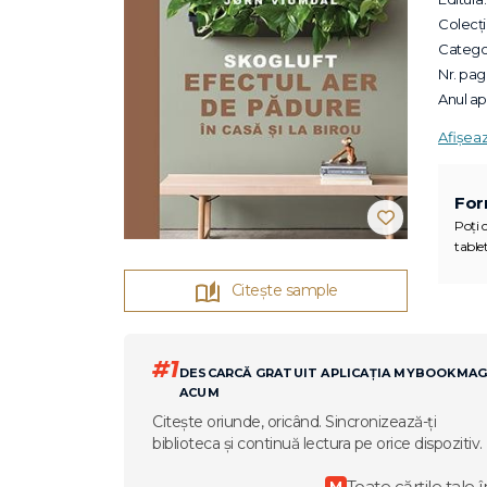
Colecții
Categor
Nr. pagi
Anul apa
Afișea
For
Poți c
tablet
Citește sample
#1
DESCARCĂ GRATUIT APLICAȚIA MYBOOKMA
ACUM
Citește oriunde, oricând. Sincronizează-ți
biblioteca și continuă lectura pe orice dispozitiv.
Toate cărțile tale î
M