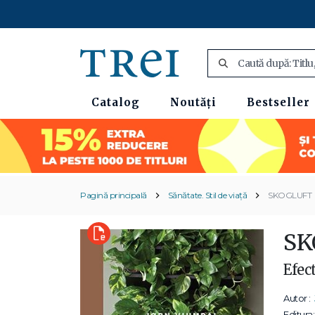
Catalog
Noutăți
Bestseller
Pagină principală
Sănătate. Stil de viață
SKOGLUFT
SK
Efect
Autor :
Editura: