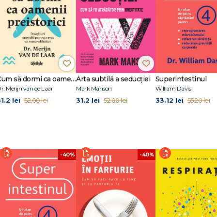
tar mai puternic;
dar în anii 1980 a avut un moment de trezire: „Lumea nu este numai mecanic
 la NASA, care tocmai începuseră niște cercetări pentru a descoperi de ce a
imți confortabil. Astfel, prin intermediul lui Jørn, a început o colaborare în
care avea drept scop să afle cum i-ar putea face pe oameni să se simtă sănătoș
ează să aducă elementele din natură în case, școli, grădinițe și birouri.
Cum să dormi ca oamenii preistorici
Arta subtilă a seducţiei
Superintestinul
r. Merijn van de Laar
Mark Manson
William Davis
1.2 lei
31.2 lei
33.12 lei
52.00 lei
52.00 lei
55.20 lei
-40%
-40%