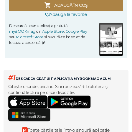
ADAUGĂ ÎN COȘ
Adaugă la favorite
Descarcă acum aplicația gratuită
myBOOKmag
din
Apple Store
,
Google Play
sau
Microsoft Store
și bucură-te imediat de
lectura acestei cărți!
#1
DESCARCĂ GRATUIT APLICAȚIA MYBOOKMAG ACUM
Citește oriunde, oricând. Sincronizează-ți biblioteca și
continuă lectura pe orice dispozitiv.
Toate cărțile tale într-o singură aplicație:
M