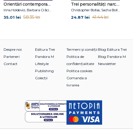
de moment (textul domnişoarei Frank Miller)
Orientări contemporane în psihoterapie și consiliere psihologică
Trei personalități: narcisică, borderline, maniaco-depresivă
Registrul ilustraţiilor
Irina Holdevici, Barbara Crăciun
Christopher Bollas, Sacha Bollas
Bibliografie
58.35 lei
41.44 lei
35.01 lei
24.87 lei
Indice de nume
Indice de termeni
Despre noi
Editura Trei
Termeni și condiții
Blog Editura Trei
Parteneri
Pandora M
Politica de
Blog Pandora M
Contact
Lifestyle
confidențialitate
Newsletter
Publishing
Politica cookies
Colecții
Comanda si
livrarea