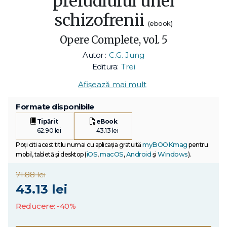
preludiului unei
schizofrenii
(ebook)
Opere Complete, vol. 5
Autor :
C.G. Jung
Editura:
Trei
Afișează mai mult
Formate disponibile
Tipărit
eBook
62.90 lei
43.13 lei
myBOOKmag
Poți citi acest titlu numai cu aplicația gratuită
pentru
iOS
macOS
Android
Windows
mobil, tabletă și desktop (
,
,
și
).
71.88 lei
43.13 lei
Reducere: -40%