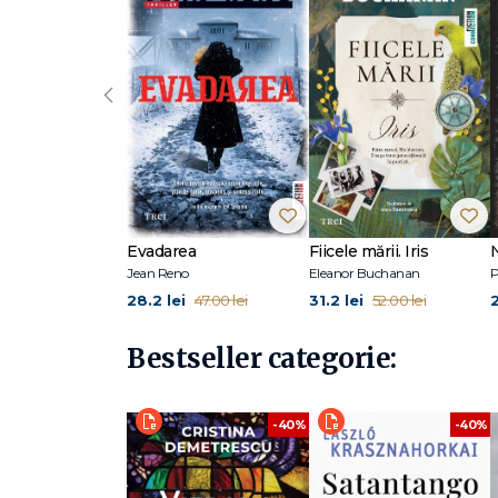
Hattie Williams a început o carieră muzicală în adolescen
fost compozitoare înainte de a se orienta (oarecum întâ
unii dintre cei mai mari autori din lume și este fosta prod
‹
noiembrie. Williams continuă să-și alimenteze creativitat
fiica sa.
Evadarea
Fiicele mării. Iris
Jean Reno
Eleanor Buchanan
P
28.2 lei
31.2 lei
47.00 lei
52.00 lei
Bestseller categorie:
-40%
-40%