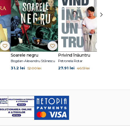
›
Soarele negru
Privind înăuntru
Suflete per
Bogdan-Alexandru Stănescu
Petronela Rotar
John Marrs
31.2 lei
27.91 lei
24.87 lei
52.00 lei
46.51 lei
41