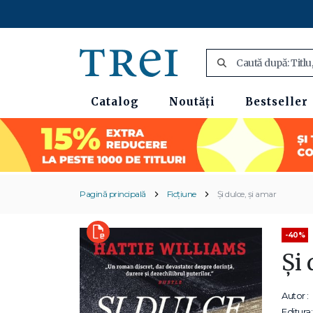
Catalog
Noutăți
Bestseller
Pagină principală
Ficțiune
Și dulce, și amar
-40%
Și 
Autor :
Editura: