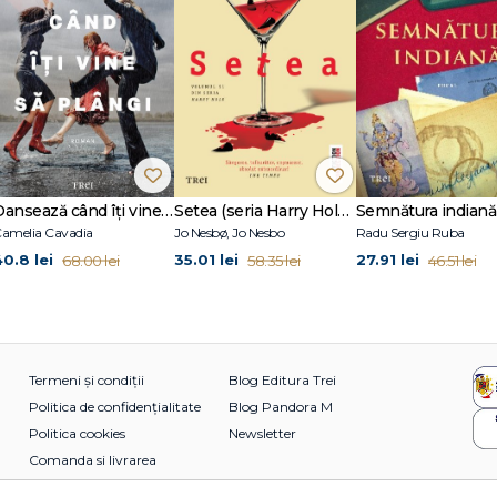
Dansează când îți vine să plângi
Setea (seria Harry Hole, vol. 11)
Semnătura indiană
amelia Cavadia
Jo Nesbø, Jo Nesbo
Radu Sergiu Ruba
40.8 lei
35.01 lei
27.91 lei
68.00 lei
58.35 lei
46.51 lei
Termeni și condiții
Blog Editura Trei
Politica de confidențialitate
Blog Pandora M
Politica cookies
Newsletter
Comanda si livrarea