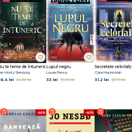
ță și a efectuat numeroase turnee în Europa, a înregistrat trei albume de stu
mplător) spre domeniul editorial. A petrecut următorii doisprezece ani luc
ucătoare a Festivalului Literar Iceland Noir, care are loc la Reykjavík în fiecar
ea prin scris, în casa ei din East London, unde locuiește împreună cu partene
Nu te teme de întuneric
Lupul negru
Secretele celorlalți
er Moritz Stenborg
Louise Penny
Clare Mackintosh
26.4 lei
33 lei
31.2 lei
44.00 lei
55.00 lei
52.00 lei
-40%
-40%