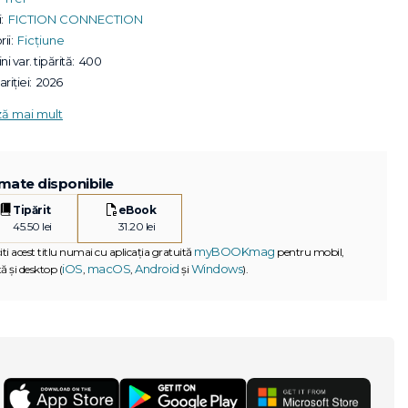
:
FICTION CONNECTION
ii:
Ficțiune
ni var. tipărită:
400
riției:
2026
ză mai mult
mate disponibile
Tipărit
eBook
45.50 lei
31.20 lei
myBOOKmag
iti acest titlu numai cu aplicația gratuită
pentru mobil,
iOS
macOS
Android
Windows
ă și desktop (
,
,
și
).
G