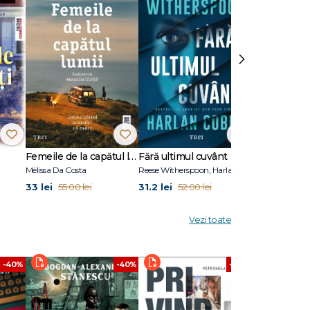
dio și a
rând cu
e
›
rul și
Femeile de la capătul lumii
Fără ultimul cuvânt
Stare de vis
Mélissa Da Costa
Reese Witherspoon, Harlan Coben
Eric Puchner
33 lei
31.2 lei
31.2 lei
55.00 lei
52.00 lei
52.00
Vezi toate
-40%
-40%
-40%