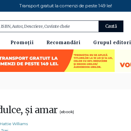
Transport gratuit la comenzi de peste 149 lei!
Caută
Promoții
Recomandări
Grupul editori
dulce, și amar
(ebook)
Hattie Williams
Trei