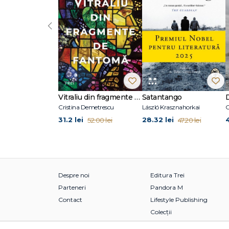
‹
Vitraliu din fragmente de fantomă
Satantango
Cristina Demetrescu
László Krasznahorkai
C
31.2 lei
28.32 lei
52.00 lei
47.20 lei
Despre noi
Editura Trei
Parteneri
Pandora M
Contact
Lifestyle Publishing
Colecții