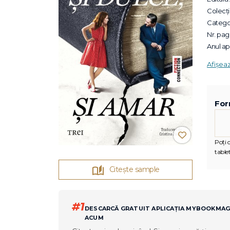
Colecții
Categor
Nr. pagi
Anul apa
Afișea
For
Poți c
tablet
Citește sample
#1
DESCARCĂ GRATUIT APLICAȚIA MYBOOKMA
ACUM