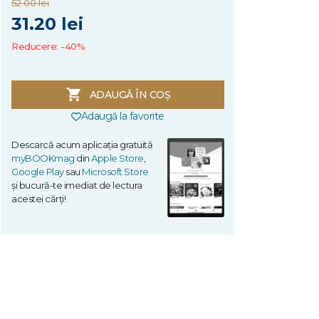
52.00 lei
31.20 lei
Reducere: -40%
ADAUGĂ ÎN COȘ
Adaugă la favorite
Descarcă acum aplicația gratuită
myBOOKmag
din
Apple Store
,
Google Play
sau
Microsoft Store
și bucură-te imediat de lectura
acestei cărți!