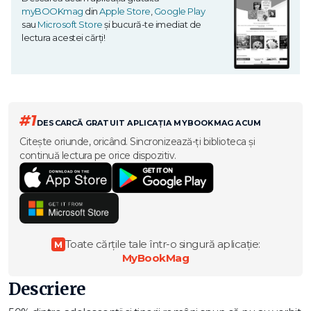
myBOOKmag
din
Apple Store
,
Google Play
sau
Microsoft Store
și bucură-te imediat de
lectura acestei cărți!
#1
DESCARCĂ GRATUIT APLICAȚIA MYBOOKMAG ACUM
Citește oriunde, oricând. Sincronizează-ți biblioteca și
continuă lectura pe orice dispozitiv.
Toate cărțile tale într-o singură aplicație:
M
MyBookMag
Descriere