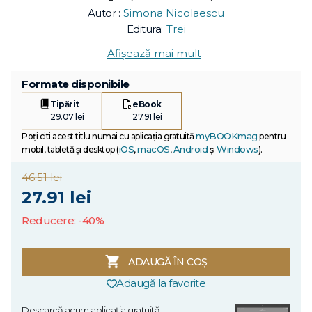
Autor :
Simona Nicolaescu
Editura:
Trei
Afișează mai mult
Formate disponibile
Tipărit
eBook
29.07 lei
27.91 lei
myBOOKmag
Poți citi acest titlu numai cu aplicația gratuită
pentru
iOS
macOS
Android
Windows
mobil, tabletă și desktop (
,
,
și
).
46.51 lei
27.91 lei
Reducere: -40%
ADAUGĂ ÎN COȘ
Adaugă la favorite
Descarcă acum aplicația gratuită