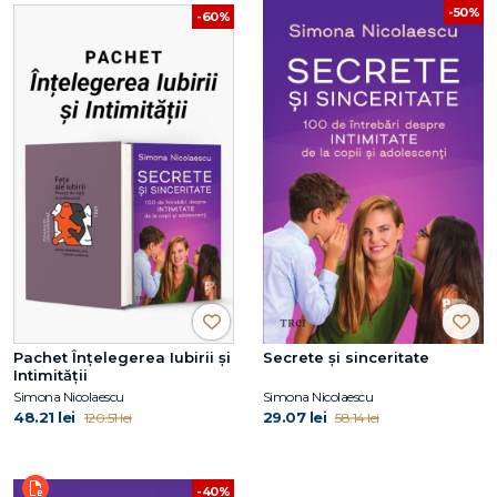
-50%
-60%
Pachet Înțelegerea Iubirii și
Secrete și sinceritate
Intimității
Simona Nicolaescu
Simona Nicolaescu
48.21 lei
29.07 lei
120.51 lei
58.14 lei
-40%