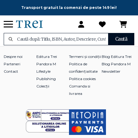
Transport gratuit la comenzi de peste 149 lei!
Caută
Despre noi
Editura Trei
Termeni și condiții
Blog Editura Trei
Parteneri
Pandora M
Politica de
Blog Pandora M
Contact
Lifestyle
confidențialitate
Newsletter
Publishing
Politica cookies
Colecții
Comanda si
livrarea