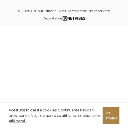
© 2026 Grupul Editorial TREI. Toate drepturile rezervate.
Dezvoltat de:
Acest site foloseşte cookies. Continuarea navigării
Am
presupune că eşti de acord cu utilizarea cookie-urilor.
înțeles
Află detalii.