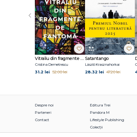
‹
Vitraliu din fragmente de fantomă
Satantango
Cristina Demetrescu
László Krasznahorkai
C
31.2 lei
28.32 lei
52.00 lei
47.20 lei
Despre noi
Editura Trei
Parteneri
Pandora M
Contact
Lifestyle Publishing
Colecții