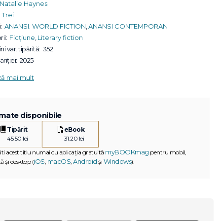
Natalie Haynes
Trei
:
ANANSI. WORLD FICTION
,
ANANSI CONTEMPORAN
ii:
Ficțiune
,
Literary fiction
ni var. tipărită:
352
riției:
2025
ză mai mult
mate disponibile
Tipărit
eBook
45.50 lei
31.20 lei
myBOOKmag
iti acest titlu numai cu aplicația gratuită
pentru mobil,
iOS
macOS
Android
Windows
ă și desktop (
,
,
și
).
G