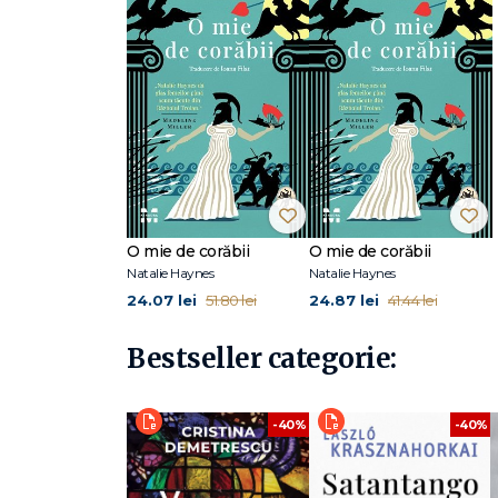
O mie de corăbii
O mie de corăbii
Natalie Haynes
Natalie Haynes
24.07 lei
24.87 lei
51.80 lei
41.44 lei
Bestseller categorie:
-40%
-40%