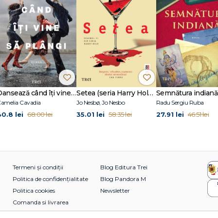
Dansează când îți vine să plângi
Setea (seria Harry Hole, vol. 11)
Semnătura indiană
amelia Cavadia
Jo Nesbø, Jo Nesbo
Radu Sergiu Ruba
40.8 lei
35.01 lei
27.91 lei
68.00 lei
58.35 lei
46.51 lei
Termeni și condiții
Blog Editura Trei
Politica de confidențialitate
Blog Pandora M
Politica cookies
Newsletter
Comanda si livrarea