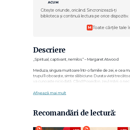
ACUM
Citește oriunde, oricând. Sincronizează-ți
biblioteca și continuă lectura pe orice dispozitiv.
Toate cărțile tale î
M
Descriere
„Spiritual, captivant, nemilos.“ – Margaret Atwood
Meduza, singura muritoare într-o familie de zei, e cea 
trupul îi obosește, simte slăbiciune. Durata vieții trecăto
va cunoaște niciodată. Când Poseidon, zeul mării, o neci
cauza pângăririi locului sacru care-i e închinat, Atena 
transformată pentru totdeauna. Șuvițele părului i se împle
Afișează mai mult
pe oricine are nesăbuința să i se uite în ochi. Blestema
singurătate. Până când soarta îi dă lui Perseu sarcina d
Recomandări de lectură:
„Dragoste, tristețe, aventură și umor… Privirea care împi
Această repovestire a unui mit încurajează cititorul să se