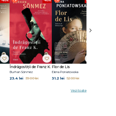
-40%
-40%
-40%
›
t parte
i A
utoarea
Privirea
Îndrăgostiții de Franz K.
Flor de Lis
Scriu Iliada
Burhan Sönmez
Elena Poniatowska
Pierre Michon
23.4 lei
31.2 lei
28.2 lei
39.00 lei
52.00 lei
47.0
Vezi toate