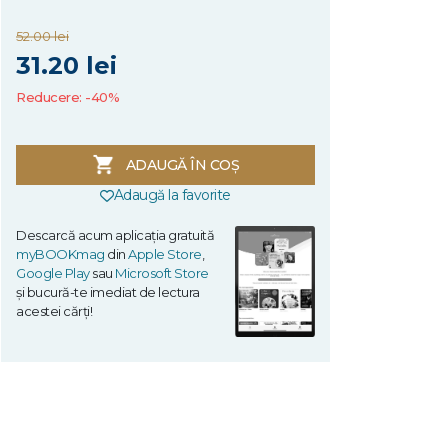
52.00 lei
31.20 lei
Reducere: -40%
ADAUGĂ ÎN COȘ
Adaugă la favorite
Descarcă acum aplicația gratuită
myBOOKmag
din
Apple Store
,
Google Play
sau
Microsoft Store
și bucură-te imediat de lectura
acestei cărți!