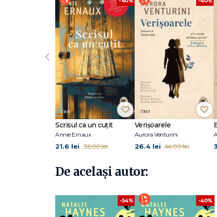
-40%
-40%
remodelate de povestitori.“ - The Washington Post
„Marea plăcere de a citi romanele lui Haynes vine și din 
„Haynes este o maestră... căci reușește să insuflfle viață
‹
Natalie Haynes este una dintre cele mai populare scriito
din juriul Man Booker Prize și Orange Prize. A publicat, p
Thousand Ships (O mie de corăbii, 2019; Pandora M, 2023),
nonficțiune despre femeile din mitologia greacă, Pandora’
unei serii de emisiuni radio, Natalie Haynes Stands Up for
care împietrește s-a aflat printre finaliștii la Women’s Priz
Scrisul ca un cuțit
Verișoarele
Annie Ernaux
Aurora Venturini
A
21.6 lei
26.4 lei
36.00 lei
44.00 lei
De același autor:
-54%
-40%