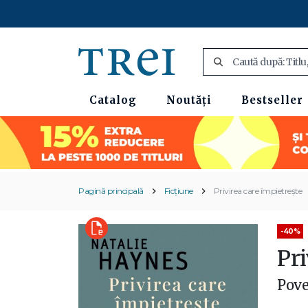
Catalog
Noutăți
Bestseller
Pagină principală
Ficțiune
Privirea care împietrește
-40%
Pri
Pove