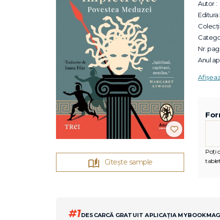
Autor :
Editura:
Colecții
Categor
Nr. pagi
Anul apa
Afișea
For
Poți c
tablet
Citește sample
#1
DESCARCĂ GRATUIT APLICAȚIA MYBOOKMA