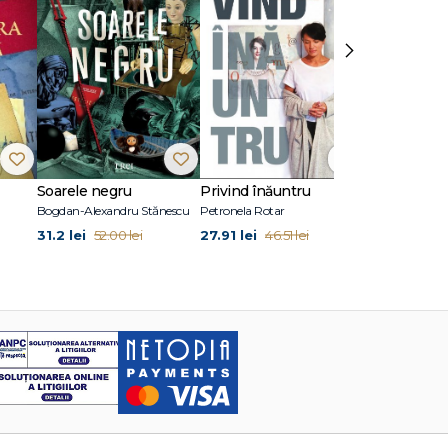
›
Soarele negru
Privind înăuntru
Suflete per
Bogdan-Alexandru Stănescu
Petronela Rotar
John Marrs
31.2 lei
27.91 lei
24.87 lei
52.00 lei
46.51 lei
41