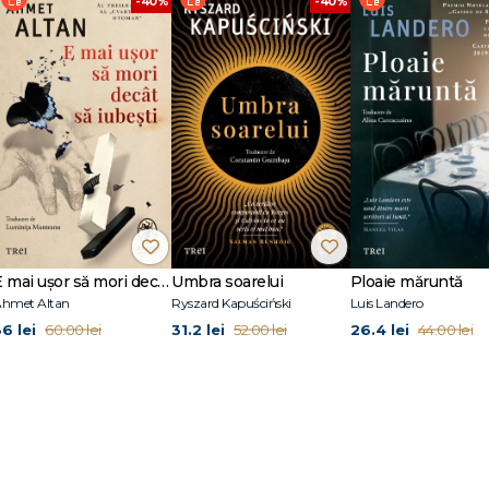
-40%
-40%
sentimentul că iei parte la cele ce se petrec în poveste.“ - The Guardian
 unor povești vechi.“ - The Telegraph
are britanice, comediană multiplu premiată, jurnalistă și broadcaster. A făcu
rintre altele, romanele The Amber Fury (2014), The Children of Jocasta (2017) ș
 care a fost nominalizat la Women’s Prize for Fiction în 2020. Volumul ei de
s Jar, este bestseller atât în Marea Britanie, cât și în Statele Unite. Este a
 the Classics, și publică frecvent cronici în The Independent și The Guardian. 
e for Fiction 2023.
E mai ușor să mori decât să iubești (seria Cvartetul Otoman, vol.3)
Umbra soarelui
Ploaie măruntă
hmet Altan
Ryszard Kapuściński
Luis Landero
36 lei
31.2 lei
26.4 lei
60.00 lei
52.00 lei
44.00 lei