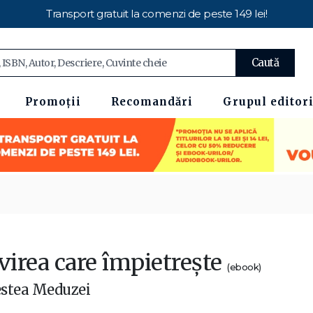
Transport gratuit la comenzi de peste 149 lei!
Caută
Promoții
Recomandări
Grupul editori
virea care împietrește
(ebook)
stea Meduzei