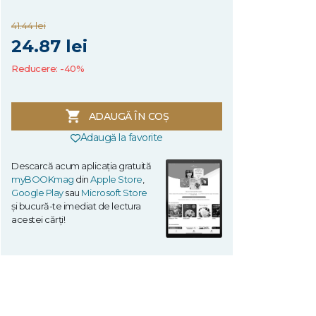
41.44 lei
24.87 lei
Reducere: -40%
ADAUGĂ ÎN COȘ
Adaugă la favorite
Descarcă acum aplicația gratuită
myBOOKmag
din
Apple Store
,
Google Play
sau
Microsoft Store
și bucură-te imediat de lectura
acestei cărți!