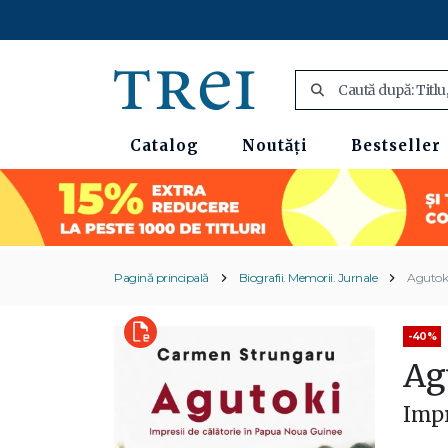
Catalog
Noutăți
Bestseller
Pagină principală
Biografii. Memorii. Jurnale
Agutok
-40%
Ag
Impr