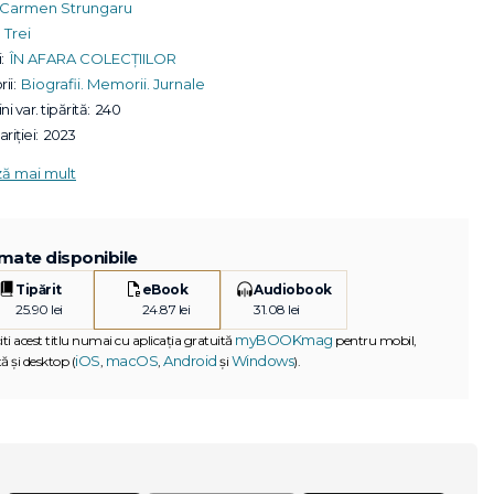
Carmen Strungaru
Trei
:
ÎN AFARA COLECȚIILOR
ii:
Biografii. Memorii. Jurnale
ni var. tipărită:
240
riției:
2023
ză mai mult
mate disponibile
Tipărit
eBook
Audiobook
25.90 lei
24.87 lei
31.08 lei
myBOOKmag
iti acest titlu numai cu aplicația gratuită
pentru mobil,
iOS
macOS
Android
Windows
ă și desktop (
,
,
și
).
G