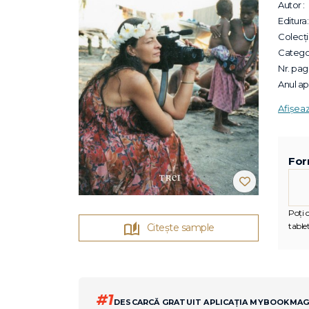
Autor :
Editura:
Colecții
Categor
Nr. pagi
Anul apa
Afișea
For
Poți c
tablet
Citește sample
#1
DESCARCĂ GRATUIT APLICAȚIA MYBOOKMA