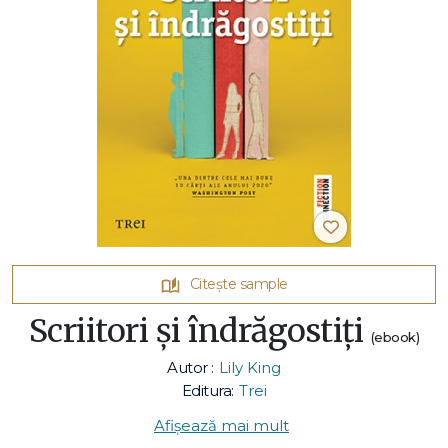
Citește sample
Scriitori și îndrăgostiți
(ebook)
Autor :
Lily King
Editura:
Trei
Afișează mai mult