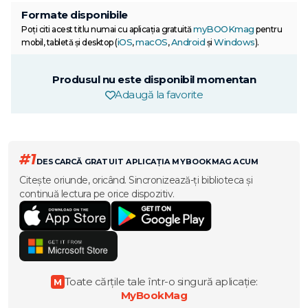
Formate disponibile
myBOOKmag
Poți citi acest titlu numai cu aplicația gratuită
pentru
iOS
macOS
Android
Windows
mobil, tabletă și desktop (
,
,
și
).
Produsul nu este disponibil momentan
Adaugă la favorite
#1
DESCARCĂ GRATUIT APLICAȚIA MYBOOKMAG ACUM
Citește oriunde, oricând. Sincronizează-ți biblioteca și
continuă lectura pe orice dispozitiv.
Toate cărțile tale într-o singură aplicație:
M
MyBookMag