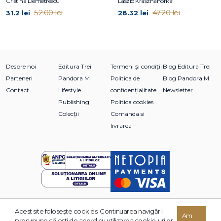
Cristina Demetrescu
László Krasznahorkai
52.00 lei
47.20 lei
31.2 lei
28.32 lei
Despre noi
Editura Trei
Termeni și condiții
Blog Editura Trei
Parteneri
Pandora M
Politica de
Blog Pandora M
Contact
Lifestyle
confidențialitate
Newsletter
Publishing
Politica cookies
Colecții
Comanda si
livrarea
Acest site foloseşte cookies. Continuarea navigării
© 2026 Grupul Editorial TREI. Toate drepturile rezervate.
Am
presupune că eşti de acord cu utilizarea cookie-urilor.