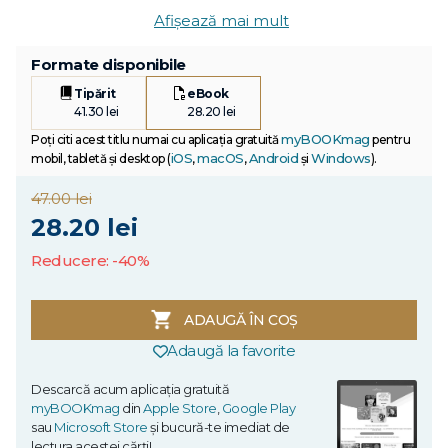
Afișează mai mult
Formate disponibile
Tipărit
eBook
41.30 lei
28.20 lei
myBOOKmag
Poți citi acest titlu numai cu aplicația gratuită
pentru
iOS
macOS
Android
Windows
mobil, tabletă și desktop (
,
,
și
).
47.00 lei
28.20 lei
Reducere: -40%
ADAUGĂ ÎN COȘ
Adaugă la favorite
Descarcă acum aplicația gratuită
myBOOKmag
din
Apple Store
,
Google Play
sau
Microsoft Store
și bucură-te imediat de
lectura acestei cărți!