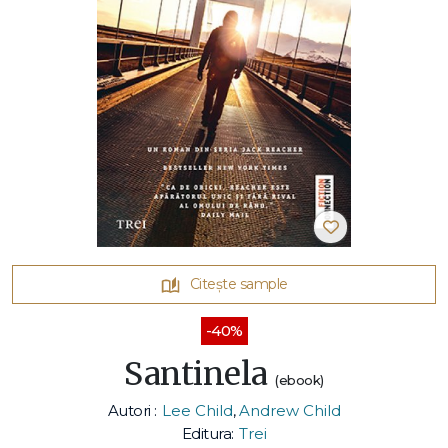
Citește sample
-40%
Santinela
(ebook)
Autori :
Lee Child
,
Andrew Child
Editura:
Trei