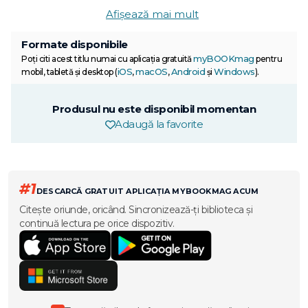
Afișează mai mult
Formate disponibile
myBOOKmag
Poți citi acest titlu numai cu aplicația gratuită
pentru
iOS
macOS
Android
Windows
mobil, tabletă și desktop (
,
,
și
).
Produsul nu este disponibil momentan
Adaugă la favorite
#1
DESCARCĂ GRATUIT APLICAȚIA MYBOOKMAG ACUM
Citește oriunde, oricând. Sincronizează-ți biblioteca și
continuă lectura pe orice dispozitiv.