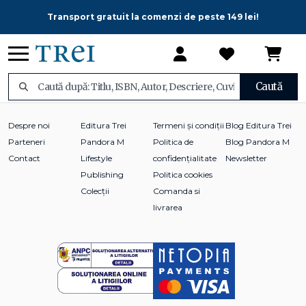
Transport gratuit la comenzi de peste 149 lei!
Caută
Despre noi
Editura Trei
Termeni și condiții
Blog Editura Trei
Parteneri
Pandora M
Politica de
Blog Pandora M
Contact
Lifestyle
confidențialitate
Newsletter
Publishing
Politica cookies
Colecții
Comanda si
livrarea