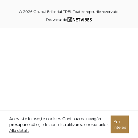
© 2026 Grupul Editorial TREI. Toate drepturile rezervate.
Dezvoltat de:
Acest site foloseşte cookies. Continuarea navigării
Am
presupune că eşti de acord cu utilizarea cookie-urilor.
înțeles
Află detalii.