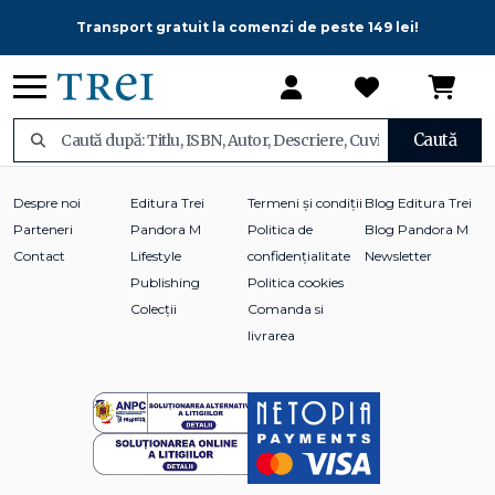
Transport gratuit la comenzi de peste 149 lei!
Caută
Despre noi
Editura Trei
Termeni și condiții
Blog Editura Trei
Parteneri
Pandora M
Politica de
Blog Pandora M
Contact
Lifestyle
confidențialitate
Newsletter
Publishing
Politica cookies
Colecții
Comanda si
livrarea