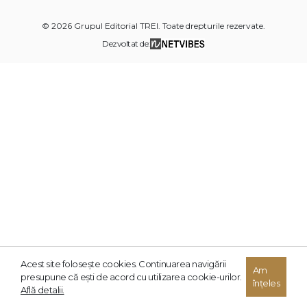
© 2026 Grupul Editorial TREI. Toate drepturile rezervate.
Dezvoltat de:
Acest site foloseşte cookies. Continuarea navigării
Am
presupune că eşti de acord cu utilizarea cookie-urilor.
înțeles
Află detalii.