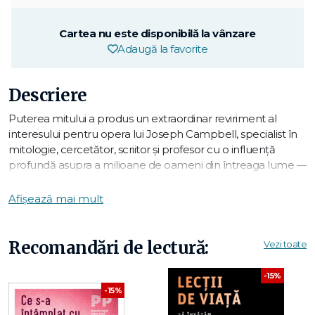
Cartea nu este disponibilă la vânzare
Adaugă la favorite
Descriere
Puterea mitului a produs un extraordinar reviriment al
interesului pentru opera lui Joseph Campbell, specialist în
mitologie, cercetător, scriitor şi profesor cu o influenţă
profundă asupra a milioane de oameni din întreaga lume —
printre care şi George Lucas, creatorul seriei Războiul
stelelor. Avându-l ca interlocutor pe Bill Moyers, unul dintre
Afișează mai mult
cei mai importanţi jurnalişti americani, Campbell abordează
o gamă foarte variată de subiecte, de la căsătoria în
timpurile moderne la imaculata concepţie şi de la Iisus la
Recomandări de lectură:
Vezi toate
John Lennon, ideile sale fiind o combinaţie fascinantă de
inteligenţă şi erudiţie.
-15%
.
-15%