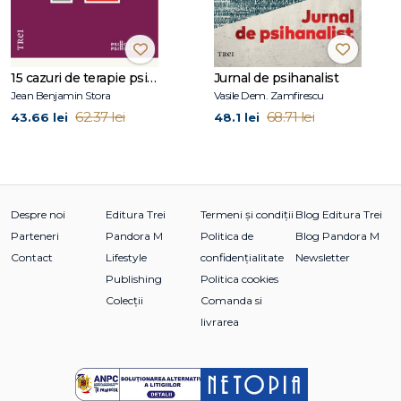
VIII. Măştile eternității
Mulţumiri
Index
15 cazuri de terapie psihosomatică
Jurnal de psihanalist
Jean Benjamin Stora
Vasile Dem. Zamfirescu
62.37 lei
68.71 lei
43.66 lei
48.1 lei
Despre noi
Editura Trei
Termeni și condiții
Blog Editura Trei
Parteneri
Pandora M
Politica de
Blog Pandora M
Contact
Lifestyle
confidențialitate
Newsletter
Publishing
Politica cookies
Colecții
Comanda si
livrarea