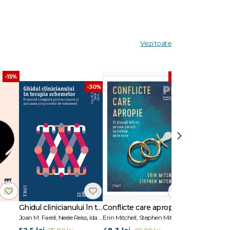
a
Vezi toate
dicat.
-15%
-30%
-30%
›
Ghidul clinicianului în terapia schemelor
Conflicte care apropie
Joan M. Farell, Neele Reiss, Ida A.Show
Erin Mitchell, Stephen Mitchell
Adolf Guggenb