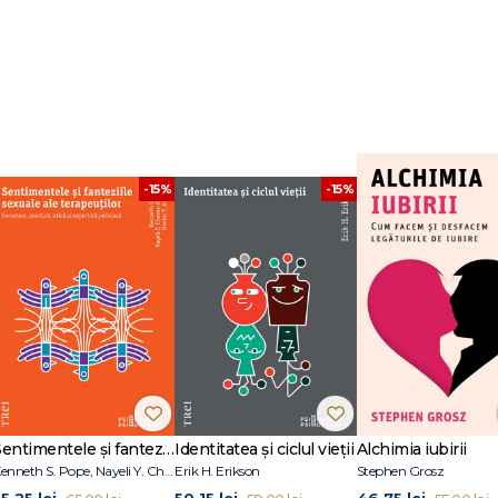
for Social Research din New York. În prezent, este profesor de psihologie l
 University din New York. Dr. Giosan menține legături academice strânse cu
yai", iar articolele sale sunt citate în sute de reviste academice cu impact ri
-15%
-15%
Sentimentele și fanteziile sexuale ale terapeuților
Identitatea și ciclul vieții
Alchimia iubirii
Kenneth S. Pope, Nayeli Y. Chavez-Dueñas, Hector Y. Adames
Erik H. Erikson
Stephen Grosz