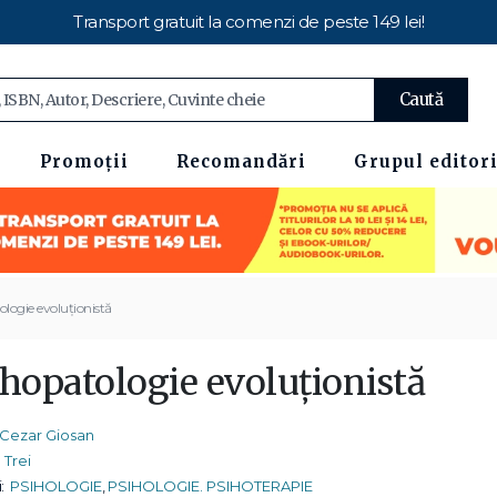
Transport gratuit la comenzi de peste 149 lei!
Caută
Promoții
Recomandări
Grupul editori
logie evoluționistă
ihopatologie evoluționistă
Cezar Giosan
Trei
:
PSIHOLOGIE
,
PSIHOLOGIE. PSIHOTERAPIE