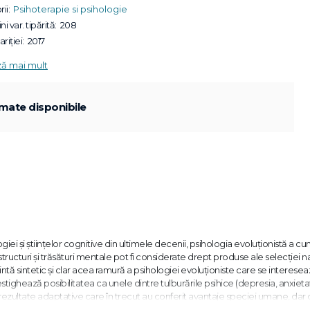
ii:
Psihoterapie si psihologie
ni var. tipărită:
208
riției:
2017
ză mai mult
mate disponibile
giei și științelor cognitive din ultimele decenii, psihologia evoluționistă a c
ucturi și trăsături mentale pot fi considerate drept produse ale selecției na
ntă sintetic și clar acea ramură a psihologiei evoluționiste care se interese
vestighează posibilitatea ca unele dintre tulburările psihice (depresia, anxieta
ște rezultate adaptative care în trecut au conferit avantaje speciei umane, dar
e față prezintă abordările teoretice recente din acest domeniu încă tânăr