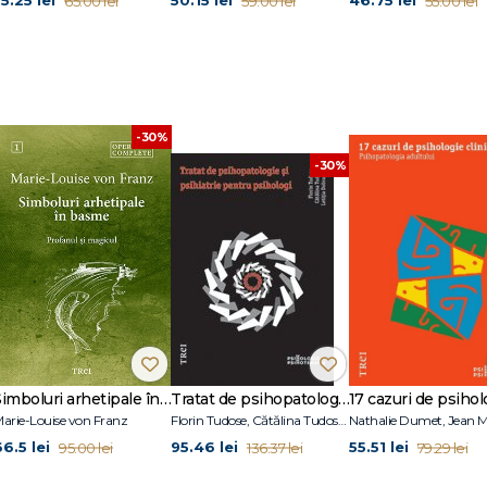
5.25 lei
50.15 lei
46.75 lei
65.00 lei
59.00 lei
55.00 lei
-30%
-30%
Simboluri arhetipale în basme
Tratat de psihopatologie şi psihiatrie pentru psihologi
arie-Louise von Franz
Florin Tudose, Cătălina Tudose, Letiţia Dobranici
66.5 lei
95.46 lei
55.51 lei
95.00 lei
136.37 lei
79.29 lei