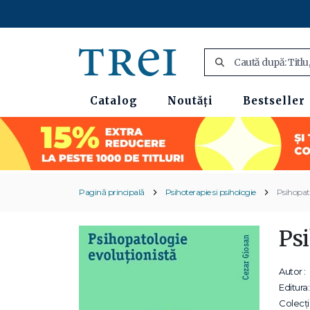
Catalog
Noutăți
Bestseller
Pagină principală
Psihoterapie si psihologie
Psihopato
Ps
Autor :
Editura:
Colecții