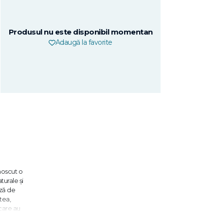
Produsul nu este disponibil momentan
Adaugă la favorite
unoscut o
turale și
ază de
tea,
 care au
,