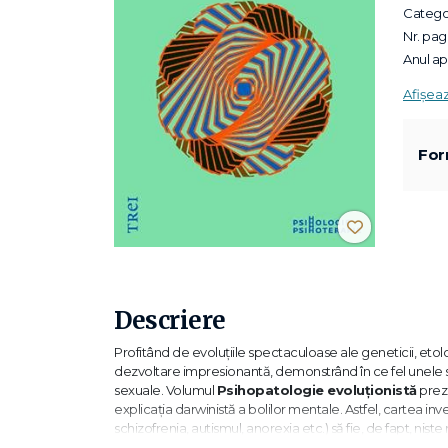
Categor
Nr. pagi
Anul apa
Afișea
For
Descriere
Profitând de evoluțiile spectaculoase ale geneticii, etolo
dezvoltare impresionantă, demonstrând în ce fel unele str
sexuale. Volumul
Psihopatologie evoluționistă
prezi
explicația darwinistă a bolilor mentale. Astfel, cartea in
schizofrenia, autismul, anorexia etc.) să fie, de fapt, ni
devenit dezadaptative în societatea modernă. Volumul d