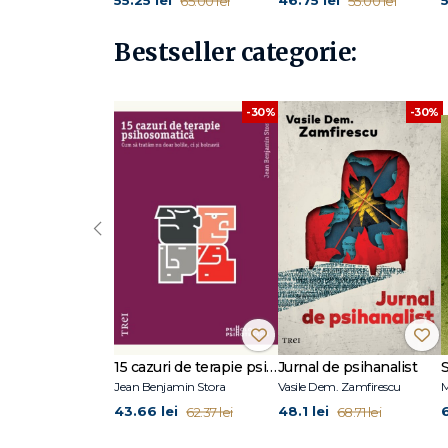
55.25 lei
46.75 lei
5
65.00 lei
55.00 lei
Empatia
Omuciderea şi criminalitatea
Violul
Bestseller categorie:
Concluzii
-30%
-30%
‹
15 cazuri de terapie psihosomatică
Jurnal de psihanalist
Jean Benjamin Stora
Vasile Dem. Zamfirescu
M
43.66 lei
48.1 lei
62.37 lei
68.71 lei