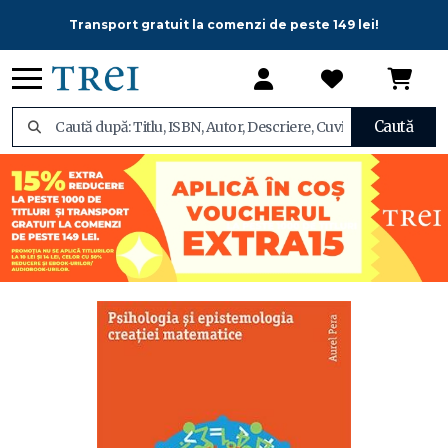
Transport gratuit la comenzi de peste 149 lei!
Caută