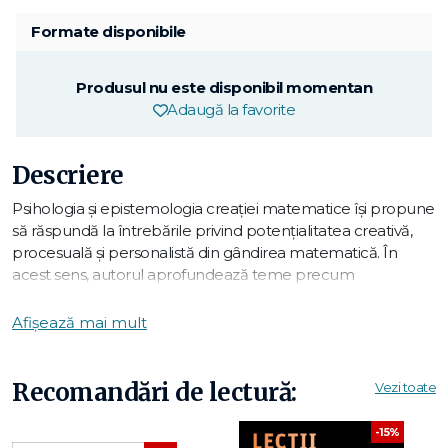
Formate disponibile
Produsul nu este disponibil momentan
Adaugă la favorite
Descriere
Psihologia şi epistemologia creației matematice își propune
să răspundă la întrebările privind potenţialitatea creativă,
procesuală şi personalistă din gândirea matematică. În
acest sens, autorul aprofundează teme precum
personalitatea creativă şi supradotarea, relaţia dintre
imagine şi concept în procesul gândirii, raportul dintre
Afișează mai mult
reprezentare, trăită ca imagine senzorială, şi concept – care
nu şi poate dovedi existenţa decât în dinamica activităţii
mentale –, relaţiile dintre proiecţie şi personalitate, dintre
Recomandări de lectură:
Vezi toate
expresie şi personalitate etc. De asemenea, cartea
analizează procesul de creaţie ca act psihologic şi
-15%