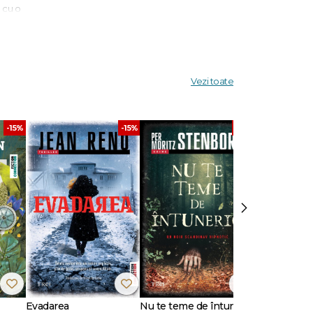
 cu o
 ușor și
 a
Vezi toate
 o
pției
-15%
-15%
-15%
ea
ecții te
caz
›
face
uți".
stă la
Evadarea
Nu te teme de întuneric
Ultimul răsăr