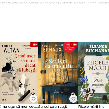
himbat viața, ea ne dezvăluie ceea ce a învățat de la acel guru: totul începe
 a descoperit că oamenii obișnuiți își pot realiza obiectivele financiare mai
moții. Mai mult, a ajuns la concluzia că aproape oricine are capacitatea de
 mai mult.
ționare primite de la guru – inclusiv menționarea într-un jurnal a emoțiilor care
nsformare a stării ei psihice, a sentimentului de împlinire și, în final, a perce
-15%
-15%
fiecare cumpărătură un pas către regăsirea adevăratului tău eu. Prosperitat
vedea ce îți lipsește la a aprecia ceea ce ai. Această extraordinară serie de l
 viața ta.
iat atât înțelepciunea textelor clasice asiatice, cât și 100 000 de studii de 
ârsta de 25 de ani, a publicat cărți despre mentalitatea necesară pentru a 
 Sud îi solicită interviuri, sporindu-i faima de „învățător spiritual al celor av
n cadrul Universității din Pennsylvania. A lucrat timp de zece ani ca jurnali
curând, a fost director pentru relații externe la McKinsey & Company.
E mai ușor să mori decât să iubești (seria Cvartetul Otoman, vol.3)
Scrisul ca un cuțit
Fiicele mării. Iris