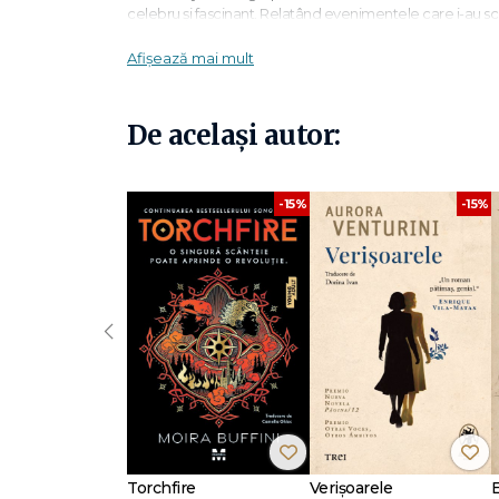
celebru și fascinant. Relatând evenimentele care i-au sc
emoție simplă, pe care o numește Prosperitate.
Afișează mai mult
În urma cercetărilor pe care le-a făcut, guru Suh Yoon Lee
mai repede dacă trăiesc în armonie cu adevăratele lor e
câștiga între trei și șapte milioane de dolari, iar unii chiar
De același autor:
Aplicând în viața de zi cu zi sfaturile practice dar revolu
încearcă atunci când cheltuiește bani – Jooyun a trăit o tra
privind propria ei valoare.
-15%
-15%
Schimbându-ți emoțiile legate de bani, poți să faci din 
reprezintă modul în care îți schimbi perspectiva, de la a 
va îndruma să dobândești puterea de a atrage bogăția în
Considerată un „guru al celor bogați", Suh Yoon Lee a stud
‹
pentru a descoperi secretele îmbogățirii. Începând cu v
avere, iar publicații săptămânale prestigioase din Coreea de
Jooyun Hong deține un MBA în finanțe la Școala Wharton di
publicații coreene prestigioase. De asemenea, până de 
Torchfire
Verișoarele