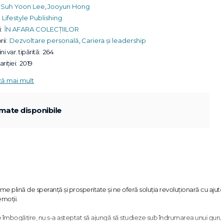
Suh Yoon Lee
,
Jooyun Hong
Lifestyle Publishing
:
ÎN AFARA COLECȚIILOR
ii:
Dezvoltare personală
,
Cariera și leadership
ni var. tipărită:
264
riției:
2019
ză mai mult
mate disponibile
plină de speranță și prosperitate și ne oferă soluția revoluționară cu ajut
emoții.
mbogățire, nu s-a așteptat să ajungă să studieze sub îndrumarea unui gur