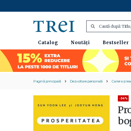
Catalog
Noutăți
Bestseller
Pagină principală
Dezvoltare personală
Cariera și le
-34%
Pro
bo