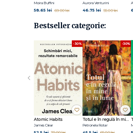
Moira Buffini
Aurora Venturini
A
58.65 lei
46.75 lei
69.00 lei
55.00 lei
Bestseller categorie:
-30%
-30%
‹
Atomic Habits
Totul e în regulă în mine și în lume
James Clear
Petronela Rotar
M
52.5 lei
45.5 lei
5
75.00 lei
65.00 lei