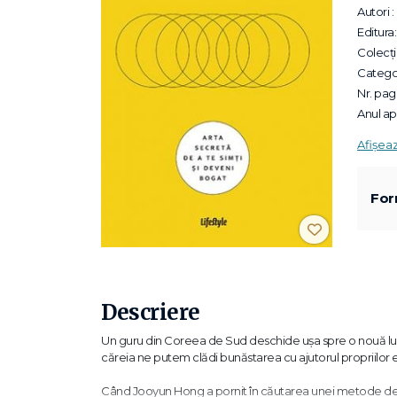
Autori :
Editura:
Colecții
Categor
Nr. pagi
Anul apa
Afișea
For
Descriere
Un guru din Coreea de Sud deschide ușa spre o nouă lume 
căreia ne putem clădi bunăstarea cu ajutorul propriilor 
Când Jooyun Hong a pornit în căutarea unei metode de î