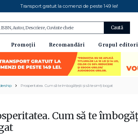
Transport gratuit la comenzi de peste 149 lei!
Caută
Promoții
Recomandări
Grupul editori
adership
Prosperitatea. Cum să te îmbogățești și să te simți bogat
speritatea. Cum să te îmbogățeș
gat