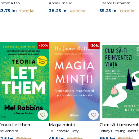
hmet Altan
Annie Ernaux
Eleanor Buchanan
63.75 lei
38.25 lei
55.25 lei
75.00 lei
45.00 lei
65.00 lei
-30%
-30%
Teoria Let them
Magia minții
el Robbins
Dr. James R. Doty
2.5 lei
45.5 lei
59.5 lei
75.00 lei
65.00 lei
85.00 lei