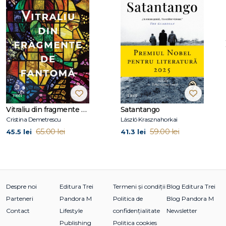
Vitraliu din fragmente de fantomă
Satantango
Cristina Demetrescu
László Krasznahorkai
65.00 lei
59.00 lei
45.5 lei
41.3 lei
Despre noi
Editura Trei
Termeni și condiții
Blog Editura Trei
Parteneri
Pandora M
Politica de
Blog Pandora M
Contact
Lifestyle
confidențialitate
Newsletter
Publishing
Politica cookies