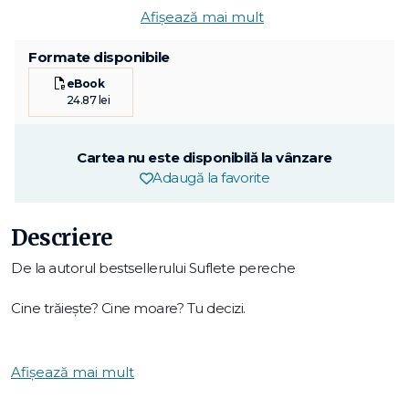
Afișează mai mult
Formate disponibile
eBook
24.87 lei
Cartea nu este disponibilă la vânzare
Adaugă la favorite
Descriere
De la autorul bestsellerului Suflete pereche
Cine trăiește? Cine moare? Tu decizi.
Te afli în mașina ta fără șofer când brusc ușile se blochează,
ruta se schimbă și nu mai ai niciun control asupra
Afișează mai mult
vehiculului. După care o voce misterioasă îți spune: „O să
mori". Pe măsură ce mașinile autonome devin varianta mai