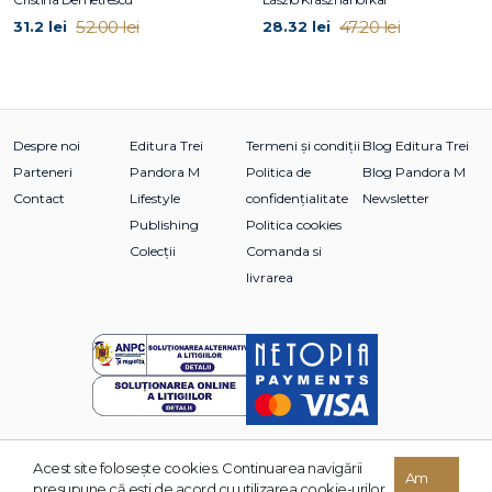
52.00 lei
47.20 lei
31.2 lei
28.32 lei
Despre noi
Editura Trei
Termeni și condiții
Blog Editura Trei
Parteneri
Pandora M
Politica de
Blog Pandora M
Contact
Lifestyle
confidențialitate
Newsletter
Publishing
Politica cookies
Colecții
Comanda si
livrarea
Acest site foloseşte cookies. Continuarea navigării
Am
© 2026 Grupul Editorial TREI. Toate drepturile rezervate.
presupune că eşti de acord cu utilizarea cookie-urilor.