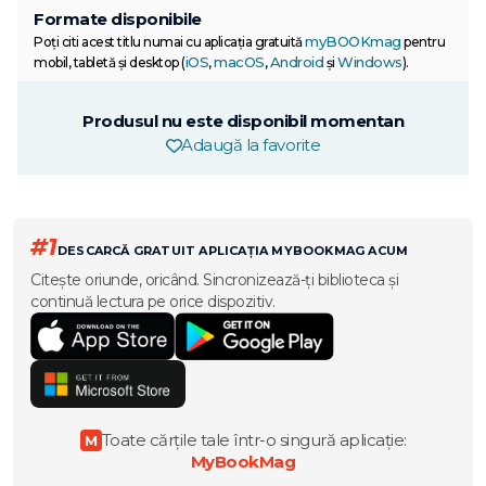
Formate disponibile
myBOOKmag
Poți citi acest titlu numai cu aplicația gratuită
pentru
iOS
macOS
Android
Windows
mobil, tabletă și desktop (
,
,
și
).
Produsul nu este disponibil momentan
Adaugă la favorite
#1
DESCARCĂ GRATUIT APLICAȚIA MYBOOKMAG ACUM
Citește oriunde, oricând. Sincronizează-ți biblioteca și
continuă lectura pe orice dispozitiv.
Toate cărțile tale într-o singură aplicație:
M
MyBookMag