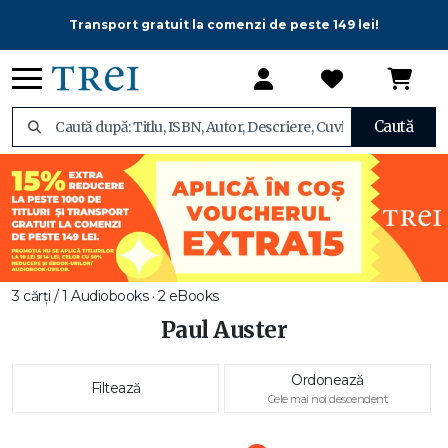
Transport gratuit la comenzi de peste 149 lei!
Caută
3 cărți / 1 Audiobooks · 2 eBooks
Paul Auster
Ordonează
Filtează
Cele mai noi descendent