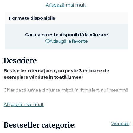
Afișează mai mult
Formate disponibile
Cartea nu este disponibilă la vânzare
Adaugă la favorite
Descriere
Bestseller internațional, cu peste 3 milioane de
exemplare vândute în toată lumea!
Chiar dacă lumea din jur se mișcă în ritm alert, nu înseamnă
că și noi trebuie să facem la fel. În acest ghid de
mindfulness mai actual ca oricând, Haemin Sunim oferă
Afișează mai mult
sfaturi despre orice, de la cum putem depăși obstacolele la
cum să ne odihnim și ce trebuie să facem ca să avem relații
satisfăcătoare, într-o carte frumoasă în care învățăturile sale
Bestseller categorie:
Vezi toate
se combină armonios cu ilustrațiile color. Mesajele simple