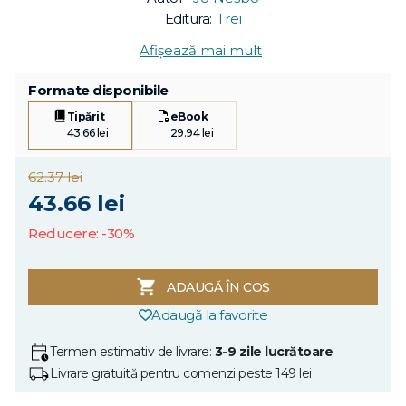
Editura:
Trei
Afișează mai mult
Formate disponibile
Tipărit
eBook
43.66 lei
29.94 lei
62.37 lei
43.66 lei
Reducere: -30%
ADAUGĂ ÎN COȘ
Adaugă la favorite
Termen estimativ de livrare:
3-9 zile lucrătoare
Livrare gratuită pentru comenzi peste 149 lei