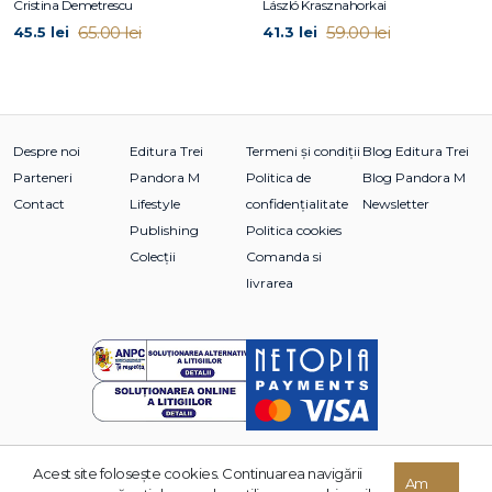
Cristina Demetrescu
László Krasznahorkai
La Editura Trei au apărut romanele Fiul, Vânătorii de capete,
65.00 lei
59.00 lei
45.5 lei
41.3 lei
Regatul, duologia Sânge pe zăpadă și Soare în miez de
noapte, precum și primele șase volume din seria Harry
Hole: Liliacul, Cărăbușii, Pasărea cu piept roșu, Nemesis,
Steaua diavolului și Mântuitorul.
Despre noi
Editura Trei
Termeni și condiții
Blog Editura Trei
Parteneri
Pandora M
Politica de
Blog Pandora M
Contact
Lifestyle
confidențialitate
Newsletter
Publishing
Politica cookies
Colecții
Comanda si
livrarea
Acest site foloseşte cookies. Continuarea navigării
Am
© 2026 Grupul Editorial TREI. Toate drepturile rezervate.